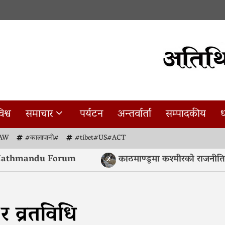
िश्व
समाचार
पर्यटन
अन्तर्वार्ता
सम्पादकीय
ध
AW
#कालापानी#
#tibet#US#ACT
hmandu Forum
काठमाण्डूमा कश्मीरको राजनीतिक भविष्यब
2
र व्रतविधि