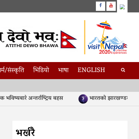
Facebook
Youtube
र्म/संस्कृति
भिडियो
भाषा
ENGLISH
ारे अन्तर्राष्ट्रिय बहस
भारतको झारखण्डमा चट्याङ ला
3
भर्खरै