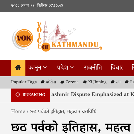
Skip
२०८३ श्रावण २१, बिहीवार
07:16:46
to
content
कानुन
प्रदेश
राजनीति
विचार
व
Popular Tags
कोरोना
Corona
Xi Jinping
रअ
R
 Resolution of Kashmir Dispute Emphasized at Kat
BREAKING
Home
छठ पर्वको इतिहास, महत्व र व्रतविधि
छठ पर्वको इतिहास, महत्व 