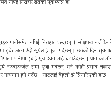
 नपिई निराहार ब्रतको पूर्वाभ्यास हो ।
ालुहरू पानीसमेत नपिई निराहार बस्दछन् । साँझपख नजीकैक
डुबेर अस्ताउँदो सूर्यलाई पूजा गर्दछन् । छठको दिन सूर्यला
ालो पानीमा डुबाई सूर्य देवतालाई चढाउँदछन् । प्रातःकाली
ूर्य नउदाउन्जेल सम्म पूजा गर्दछन् भने कोही प्रसाद चढाए
नाचगान हुने गर्दछ । घाटलाई बेहुली झै सिंगारिएकॊ हुन्छ।