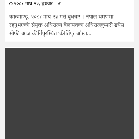
२०८१ माघ २३, बुधवार
काठमाण्डू, २०८१ माघ २३ गते बुधबार । नेपाल भ्रमणमा
रहनुभएकी संयुक्त अधिराज्य बेलायतका अधिराजकुमारी डचेस
सोफी आज कीर्तिपुरस्थित ‘कीर्तिपुर आँखा...