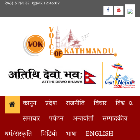
Skip
२०८३ श्रावण २२, शुक्रवार
12:46:07
to
Facebook
Youtube
content
कानुन
प्रदेश
राजनीति
विचार
विश्व
समाचार
पर्यटन
अन्तर्वार्ता
सम्पादकीय
राष्ट्र बैंकले ६० अर्ब रुपैयाँको निक्षेप
1
BREAKING
धर्म/संस्कृति
भिडियो
भाषा
ENGLISH
Home
गण्डकी प्रदेश