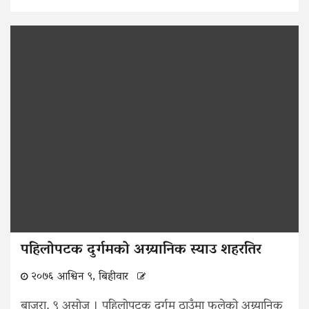
पहिलोपटक दुर्गमको अग्र्यानिक स्याउ शहरतिर
२०७६ आश्विन ९, बिहीवार
बाजुरा, ९ असोज । पहिलोपटक दुर्गम ठाउँमा फलेको अग्र्यानिक