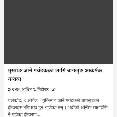
मुस्ताङ जाने पर्यटकका लागि बागलुङ आकर्षक
गन्तव्य
२०७६ आश्विन ९, बिहीवार
गलकोट, ९ असोज । मुक्तिनाथ जाने पर्यटकले बागलुङका
होटलहरू भरिभराउ हुन थालेका छन् । भदौको अन्तिम सातादेखि
नै यहाँका होटलमा...