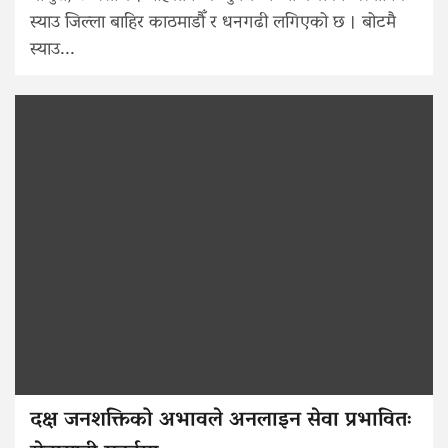
स्याउ जिल्ला बाहिर काठमाडौँ र धनगढी लगिएको छ । बोटमै
स्याउ...
दक्ष जनशक्तिको अभावले अनलाइन सेवा प्रभावितः