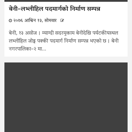
बेनी–लभ्लीहिल पदमार्गको निर्माण सम्पन्न
२०७६ आश्विन १३, सोमवार
बेनी, १३ असोज । म्याग्दी सदरमुकाम बेनीदेखि पर्यटकीयस्थल
लभ्लीहिल जोड्न पक्की पदमार्ग निर्माण सम्पन्न भएको छ । बेनी
नगरपालिका–२ मा...