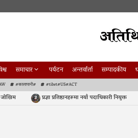
िश्व
समाचार
पर्यटन
अन्तर्वार्ता
सम्पादकीय
ध
AW
#कालापानी#
#tibet#US#ACT
प्रज्ञा प्रतिष्ठानहरूमा नयाँ पदाधिकारी नियुक्त
थ
2
3