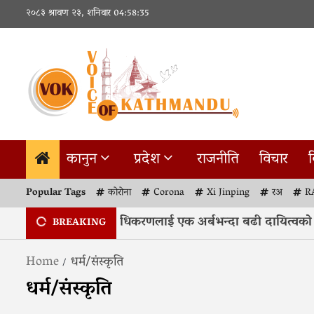
Skip
२०८३ श्रावण २३, शनिवार
04:58:36
to
content
कानुन
प्रदेश
राजनीति
विचार
व
Popular Tags
कोरोना
Corona
Xi Jinping
रअ
R
याँ सहमतिले प्राधिकरणलाई एक अर्बभन्दा बढी दायित्वको जोखिम
BREAKING
Home
धर्म/संस्कृति
धर्म/संस्कृति