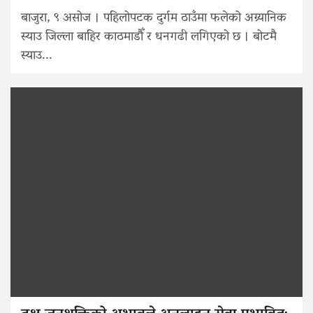
बाजुरा, ९ असोज । पहिलोपटक दुर्गम ठाउँमा फलेको अग्र्यानिक
स्याउ जिल्ला बाहिर काठमाडौँ र धनगढी लगिएको छ । बोटमै
स्याउ...