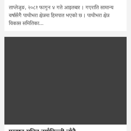
ताप्लेजुङ, २०८१ फागुन ४ गते आइतबार । गएराति सामान्य
वर्षासँगै पाथीभरा क्षेत्रमा हिमपात भएको छ । पाथीभरा क्षेत्र
विकास समितिका...