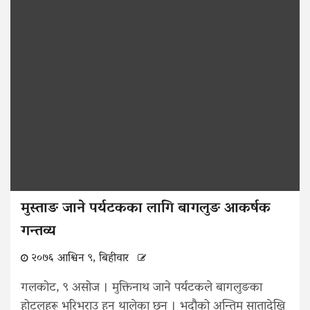
मुस्ताङ जाने पर्यटकका लागि बागलुङ आकर्षक
गन्तव्य
२०७६ आश्विन ९, बिहीवार
गलकोट, ९ असोज । मुक्तिनाथ जाने पर्यटकले बागलुङका
होटलहरू भरिभराउ हुन थालेका छन् । भदौको अन्तिम सातादेखि