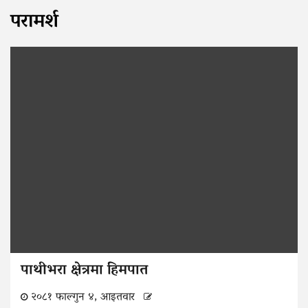
परामर्श
पाथीभरा क्षेत्रमा हिमपात
२०८१ फाल्गुन ४, आइतवार