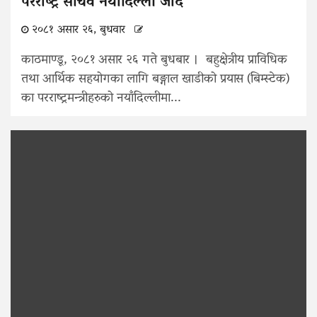
परराष्ट्र सचिव नयाँदिल्ली जाँदै
२०८१ असार २६, बुधवार
काठमाण्डू, २०८१ असार २६ गते बुधबार । बहुक्षेत्रीय प्राविधिक
तथा आर्थिक सहयोगका लागि बङ्गाल खाडीको प्रयास (बिम्स्टेक)
का परराष्ट्रमन्त्रीहरुको नयाँदिल्लीमा...