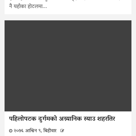
नै यहाँका होटलमा...
पहिलोपटक दुर्गमको अग्र्यानिक स्याउ शहरतिर
२०७६ आश्विन ९, बिहीवार