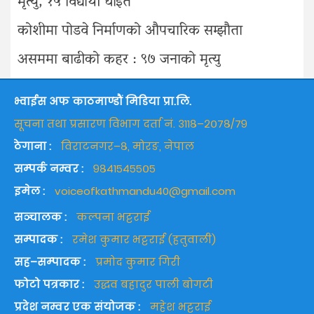
मृत्यु, १५ विद्यार्थी घाइते
कोशीमा पोडवे निर्माणको औपचारिक सम्झौता
असममा बाढीको कहर : ९७ जनाको मृत्यु
भ्वाईस अफ काठमाण्डौं मिडिया प्रा.लि.
सूचना तथा प्रसारण विभाग दर्ता नं. ३११८–२०७८/७९
ठेगाना :
विराटनगर–८, मोरङ, नेपाल
सम्पर्क नम्वर :
९८४१५४५५०५
इमेल :
voiceofkathmandu40@gmail.com
सञ्चालक :
कल्पना भट्टराई
सम्पादक :
रमेश कुमार भट्टराई (हतुवाली)
सह–सम्पादक :
प्रमोद कुमार गिरी
फोटो पत्रकार :
उद्धव बहादुर पाली बोगटी
प्रदेश नम्वर एक संयोजक :
महेश भट्टराई