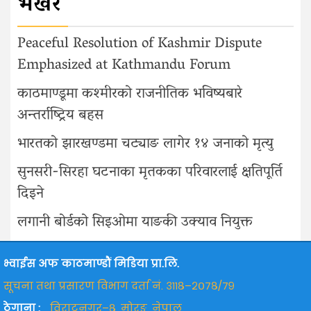
भर्खरै
Peaceful Resolution of Kashmir Dispute
Emphasized at Kathmandu Forum
काठमाण्डूमा कश्मीरको राजनीतिक भविष्यबारे
अन्तर्राष्ट्रिय बहस
भारतको झारखण्डमा चट्याङ लागेर १४ जनाको मृत्यु
सुनसरी-सिरहा घटनाका मृतकका परिवारलाई क्षतिपूर्ति
दिइने
लगानी बोर्डको सिइओमा याङकी उक्याव नियुक्त
भ्वाईस अफ काठमाण्डौं मिडिया प्रा.लि.
सूचना तथा प्रसारण विभाग दर्ता नं. ३११८–२०७८/७९
ठेगाना :
विराटनगर–८, मोरङ, नेपाल