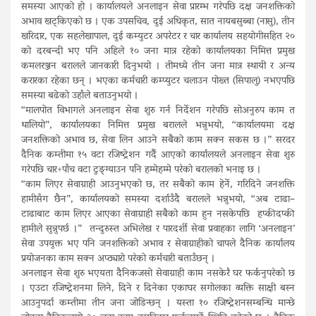
समस्या आएको हो । कार्यालयले अनलाइन सेवा प्रारम्भ गरेपछि दक्ष जनशक्तिको
अभाव खट्किएको छ । एक उपसचिव, दुई अधिकृत, सात नायबसुब्बा (नासु), तीन
खरिदार, एक सहलेखापाल, दुई कम्युटर अपरेटर र चार कार्यालय सहयोगीसहित २०
को दरबन्दी भए पनि अहिले १० जना मात्र रहेको कार्यालयका निमित्त प्रमुख
कमलरञ्जन बरालले जानकारी दिनुभयो । तीमध्ये तीन जना मात्र स्थायी र अन्य
करारका रहेका छन् । भएका कर्मचारी कम्प्युटर चलाउन पोख्त (सिपालु) नभएपछि
समस्या बढेको उहाँले बताउनुभयो ।
“मालपोत विभागले अनलाइन सेवा शुरु गर्न निर्देशन गरेपछि सोअनुरुप काम त
थालियो”, कार्यालयका निमित्त प्रमुख बरालले भन्नुभयो, “कार्यालयमा दक्ष
जनशक्तिको अभाव छ, सेवा लिन आउने सबैको काम सक्न सकस छ ।” सरदर
दैनिक कम्तीमा १५ वटा रजिष्ट्रेशन गर्दै आएको कार्यालयले अनलाइन सेवा शुरु
गरेपछि चार÷पाँच वटा टुङ्ग्याउन पनि हम्मेहम्मे परेको बरालको भनाइ छ ।
“काम लिएर सेवाग्राही आउनुभएको छ, तर सबैको काम हेर्ने, गरिदिने जनशक्ति
हामीसँग छैन”, कार्यालयको समस्या दर्शाउँदै बरालले भन्नुभयो, “अब टाढा–
टाढाबाट काम लिएर आएका सेवाग्राही सबैको काम हुन नसकेपछि हप्कीदप्की
हामीले सुन्नुपर्छ ।” तन्दुरुस्त अभिलेख र पारदर्शी सेवा प्रवाहका लागि ‘अनलाइन’
सेवा उपयुक्त भए पनि जनशक्तिको अभाव र सेवाग्राहीको चापले दैनिक कार्यालय
प्रयोजनका काम सक्न अप्ठ्यारो परेको कर्मचारी बताउँछन् ।
अनलाइन सेवा शुरु भएयता दैनिकजसो सेवाग्राही काम नसकेरै घर फर्कनुपरेको छ
। एउटा रजिष्ट्रेशनमा लिने, दिने र दिनेका एकाघर सगोलका व्यक्ति साक्षी बस्न
आउनुपर्दा कम्तीमा तीन जना जोडिन्छन् । यस्ता १० रजिष्ट्रेशनसम्बन्धि मान्छे