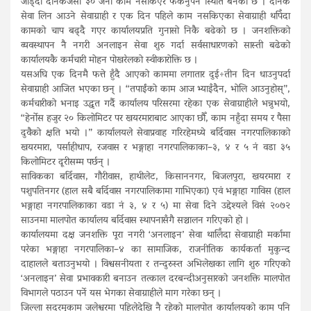
जोड्दा दैनिकजसो ३० जना काम नसकिएर फर्कनुपर्ने स्थिति बनेको छ । दैनिक
सेवा लिन आउने सेवाग्राही र एक दिन पहिले काम नसकिएका सेवाग्राही थपिँदा
कामको चाप बढ्दै गएर कार्यालयप्रति गुनासो निकै बढेको छ । जनशक्तिको
व्यवस्थापन नै नगरी अनलाइन सेवा शुरु गर्दा सर्वसाधारणको सास्ती बढेको
कार्यालयकै कर्मचारी मोहन पोखरेलको स्वीकारोक्ति छ ।
यसअघि एक दिनमै फत्ते हुँदै आएको काममा लगातार दुई÷तीन दिन धाउनुपर्दा
सेवाग्राही आजित भएका छन् । “तपाईंको काम आज भ्याइँदैन, भोलि आउनुहोस्”,
कर्मचारीको भनाइ उद्धृत गर्दै कार्यालय परिसरमा रहेका एक सेवाग्राहीले भन्नुभयो,
“हेर्नोस हजुर २० किलोमिटर पर खयरमाराबाट आएका छौँ, काम नहुँदा समय र पैसा
दुवैको क्षति भयो ।” कार्यालयले सेवाप्रवाह गरिरहेमध्ये बर्दिवास नगरपालिकाको
खयरमारा, पर्साहीधाप, रजवास र भङ्गाहा नगरपालिकाका–३, ४ र ५ नं वडा ३५
किलोमिटर दूरीसम्म पर्छन् ।
साविकका बर्दिवास, गौरीवास, हाथीलेट, किसाननगर, बिजलपुरा, खयरमारा र
पशुपतिनगर (हाल सबै बर्दिवास नगरपालिकामा गाभिएका) एवं भङ्गाहा गाविस (हाल
भङ्गाहा नगरपालिकाका वडा नं ३, ४ र ५) मा सेवा दिने उद्देश्यले विसं २०७२
साउनमा मालपोत कार्यालय बर्दिवास स्थापनासँगै सञ्चालन गरिएको हो ।
कार्यालयमा दक्ष जनशक्ति पूरा नगरी ‘अनलाइन’ सेवा थालिँदा सेवाग्राही मर्कामा
परेका भङ्गाहा नगरपालिका–४ का सामाजिक, राजनीतिक कार्यकर्ता मुकुन्द
दाहालले बताउनुभयो । विश्वसनीयता र तन्दुरुस्त अभिलेखका लागि शुरु गरिएको
‘अनलाइन’ सेवा प्रभावकारी बनाउन तत्काल दरबन्दीअनुसारको जनशक्ति मालपोत
विभागले पठाउन पर्ने यस भेगका सेवाग्राहीले माग गरेका छन् ।
जिल्ला सदरमुकाम जलेश्वरमा पहिलेदेखि नै रहेको मालपोत कार्यालयको काम पनि