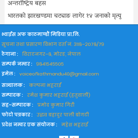
अन्तर्राष्ट्रिय बहस
भारतको झारखण्डमा चट्याङ लागेर १४ जनाको मृत्यु
भ्वाईस अफ काठमाण्डौं मिडिया प्रा.लि.
सूचना तथा प्रसारण विभाग दर्ता नं. ३११८–२०७८/७९
ठेगाना :
विराटनगर–८, मोरङ, नेपाल
सम्पर्क नम्वर :
९८४१५४५५०५
इमेल :
voiceofkathmandu40@gmail.com
सञ्चालक :
कल्पना भट्टराई
सम्पादक :
रमेश कुमार भट्टराई (हतुवाली)
सह–सम्पादक :
प्रमोद कुमार गिरी
फोटो पत्रकार :
उद्धव बहादुर पाली बोगटी
प्रदेश नम्वर एक संयोजक :
महेश भट्टराई