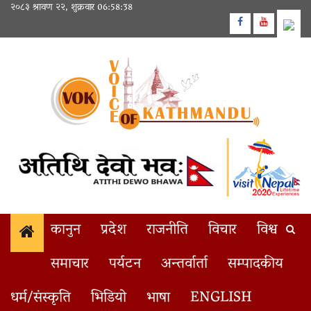
Skip
२०८३ श्रावण २२, शुक्रवार
06:58:38
to
Facebook
Youtube
content
कानुन
प्रदेश
राजनीति
विचार
विश्व
समाचार
पर्यटन
अन्तर्वार्ता
सम्पादकीय
राष्ट्र बैंकले ६० अर्ब रुपैयाँको निक्षेप
1
BREAKING
धर्म/संस्कृति
भिडियो
भाषा
ENGLISH
Home