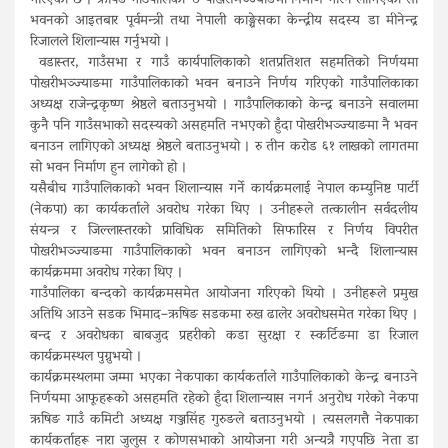
गरिएको छ । ऋषिङ गाउँपालिका–७ पोखरीभञ्ज्याङमा निर्माण गरिन लागिएको सो
भवनको आइतबार पूर्वमन्त्री तथा नेपाली काङ्ग्रेसका केन्द्रीय सदस्य डा मीनेन्द्र
रिजालले शिलान्यास गर्नुभयो ।
वडास्तर, गाउँसभा र गाउँ कार्यपालिकाको शतप्रतिशत सहमतिको निर्णयमा
पोखरीभञ्ज्याङमा गाउँपालिकाको भवन बनाउने निर्णय गरिएको गाउँपालिकाका
अध्यक्ष राजेन्द्रकृष्ण श्रेष्ठले बताउनुभयो । गाउँपालिकाको केन्द्र बनाउने सवालमा
कुनै पनि गाउँसभाको सदस्यको असहमति नभएको हुँदा पोखरीभञ्ज्याङमा नै भवन
बनाउन लागिएको अध्यक्ष श्रेष्ठले बताउनुभयो । रु तीन करोड ६१ लाखको लागतमा
सो भवन निर्माण हुन लागेको हो ।
यसैबीच गाउँपालिकाको भवन शिलान्यास गर्ने कार्यक्रमलाई नेपाल कम्युनिष्ट पार्टी
(नेकपा) का कार्यकर्ताले अवरोध गरेका थिए । उनीहरूले तत्कालीन सर्वदलीय
संयन्त्र र जिल्लास्तरको प्राविधिक समितिको सिफारिस र निर्णय विपरीत
पोखरीभञ्ज्याङमा गाउँपालिकाको भवन बनाउन लागिएको भन्दै शिलान्यास
कार्यक्रममा अवरोध गरेका थिए ।
गाउँपालिका बन्दको कार्यक्रमसमेत आयोजना गरिएको थियो । उनीहरूले प्रमुख
अतिथि आउने सडक भिमाद–ऋषिङ सडकमा रुख ढालेर अवरोधसमेत गरेका थिए ।
बन्द र अवरोधका बाबजुद प्रहरीको कडा सुरक्षा र स्कर्टिङमा डा रिजाल
कार्यक्रमस्थल पुग्नुभयो ।
कार्यक्रमस्थलमा जम्मा भएका नेकपाका कार्यकर्ताले गाउँपालिकाको केन्द्र बनाउने
निर्णयमा आफूहरूको असहमति रहेको हुँदा शिलान्यास नगर्न अनुरोध गरेको नेकपा
ऋषिङ गाउँ कमिटी अध्यक्ष गञ्जसिंह गुरुङले बताउनुभयो । त्यसलगत्तै नेकपाका
कार्यकर्ताहरू नारा जुलुस र कोणसभाको आयोजना गरी अन्यत्रै गएपछि नेता डा