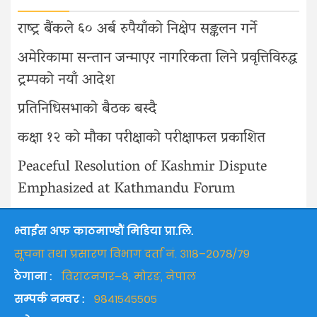
राष्ट्र बैंकले ६० अर्ब रुपैयाँको निक्षेप सङ्कलन गर्ने
अमेरिकामा सन्तान जन्माएर नागरिकता लिने प्रवृत्तिविरुद्ध
ट्रम्पको नयाँ आदेश
प्रतिनिधिसभाको बैठक बस्दै
कक्षा १२ को मौका परीक्षाको परीक्षाफल प्रकाशित
Peaceful Resolution of Kashmir Dispute
Emphasized at Kathmandu Forum
भ्वाईस अफ काठमाण्डौं मिडिया प्रा.लि.
सूचना तथा प्रसारण विभाग दर्ता नं. ३११८–२०७८/७९
ठेगाना :
विराटनगर–८, मोरङ, नेपाल
सम्पर्क नम्वर :
९८४१५४५५०५