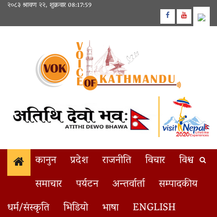
Skip
२०८३ श्रावण २२, शुक्रवार
08:17:59
to
Facebook
Youtube
content
कानुन
प्रदेश
राजनीति
विचार
विश्व
समाचार
पर्यटन
अन्तर्वार्ता
सम्पादकीय
राष्ट्र बैंकले ६० अर्ब रुपैयाँको निक्षेप
1
BREAKING
धर्म/संस्कृति
भिडियो
भाषा
ENGLISH
Home
स्वास्थ्यचौकीको भवन समयमै सम्पन्न