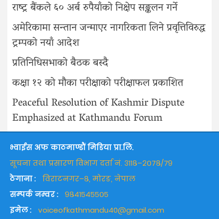
राष्ट्र बैंकले ६० अर्ब रुपैयाँको निक्षेप सङ्कलन गर्ने
अमेरिकामा सन्तान जन्माएर नागरिकता लिने प्रवृत्तिविरुद्ध
ट्रम्पको नयाँ आदेश
प्रतिनिधिसभाको बैठक बस्दै
कक्षा १२ को मौका परीक्षाको परीक्षाफल प्रकाशित
Peaceful Resolution of Kashmir Dispute
Emphasized at Kathmandu Forum
भ्वाईस अफ काठमाण्डौं मिडिया प्रा.लि.
सूचना तथा प्रसारण विभाग दर्ता नं. ३११८–२०७८/७९
ठेगाना :
विराटनगर–८, मोरङ, नेपाल
सम्पर्क नम्वर :
९८४१५४५५०५
इमेल :
voiceofkathmandu40@gmail.com