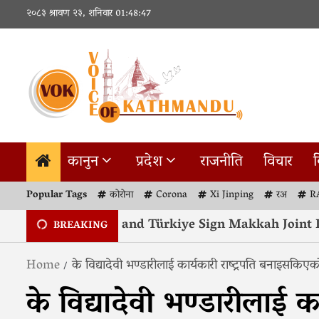
Skip
२०८३ श्रावण २३, शनिवार
01:48:48
to
content
कानुन
प्रदेश
राजनीति
विचार
व
Popular Tags
कोरोना
Corona
Xi Jinping
रअ
R
abia, Pakistan and Türkiye Sign Makkah Joint Defen
BREAKING
Home
के विद्यादेवी भण्डारीलाई कार्यकारी राष्ट्रपति बनाइसकिएक
के विद्यादेवी भण्डारीलाई कार