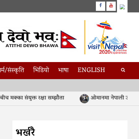
Facebook
Youtube
र्म/संस्कृति
भिडियो
भाषा
ENGLISH
ा संयुक्त रक्षा सम्झौता
ओमानमा नेपाली उत्पादनको बज
3
भर्खरै