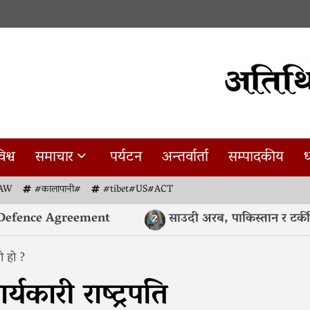
िश्व
समाचार
पर्यटन
अन्तर्वार्ता
सम्पादकीय
ध
AW
#कालापानी#
#tibet#US#ACT
ce Agreement
साउदी अरब, पाकिस्तान र टर्कीबीच मक्क
2
ो हो ?
्यकारी राष्ट्रपति