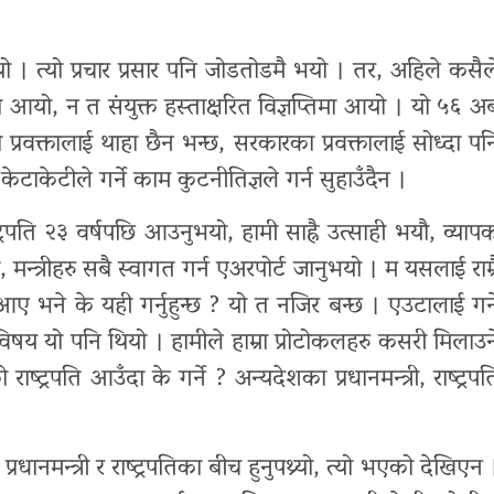
ुभयो । त्यो प्रचार प्रसार पनि जोडतोडमै भयो । तर, अहिले कसैल
यमा आयो, न त संयुक्त हस्ताक्षरित विज्ञप्तिमा आयो । यो ५६ अर्
ो प्रवक्तालाई थाहा छैन भन्छ, सरकारका प्रवक्तालाई सोध्दा पन
केटाकेटीले गर्ने काम कुटनीतिज्ञले गर्न सुहाउँदैन ।
ट्रपति २३ वर्षपछि आउनुभयो, हामी साह्रै उत्साही भयौ, व्याप
्री, मन्त्रीहरु सबै स्वागत गर्न एअरपोर्ट जानुभयो । म यसलाई राम्र
आए भने के यही गर्नुहुन्छ ? यो त नजिर बन्छ । एउटालाई गर्न
्ने विषय यो पनि थियो । हामीले हाम्रा प्रोटोकलहरु कसरी मिलाउन
ष्ट्रपति आउँदा के गर्ने ? अन्यदेशका प्रधानमन्त्री, राष्ट्रपत
ानमन्त्री र राष्ट्रपतिका बीच हुनुपथ्र्यो, त्यो भएको देखिएन 