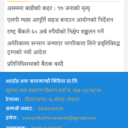
असममा बाढीको कहर : ९७ जनाको मृत्यु
एलपी ग्यास आपूर्ति सहज बनाउन आयोगको निर्देशन
राष्ट्र बैंकले ६० अर्ब रुपैयाँको निक्षेप सङ्कलन गर्ने
अमेरिकामा सन्तान जन्माएर नागरिकता लिने प्रवृत्तिविरुद्ध
ट्रम्पको नयाँ आदेश
प्रतिनिधिसभाको बैठक बस्दै
भ्वाईस अफ काठमाण्डौं मिडिया प्रा.लि.
सूचना तथा प्रसारण विभाग दर्ता नं. ३११८–२०७८/७९
ठेगाना :
विराटनगर–८, मोरङ, नेपाल
सम्पर्क नम्वर :
९८४१५४५५०५
इमेल :
voiceofkathmandu40@gmail.com