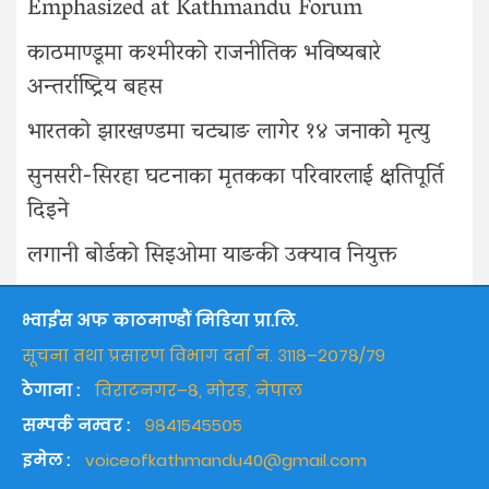
Emphasized at Kathmandu Forum
काठमाण्डूमा कश्मीरको राजनीतिक भविष्यबारे
अन्तर्राष्ट्रिय बहस
भारतको झारखण्डमा चट्याङ लागेर १४ जनाको मृत्यु
सुनसरी-सिरहा घटनाका मृतकका परिवारलाई क्षतिपूर्ति
दिइने
लगानी बोर्डको सिइओमा याङकी उक्याव नियुक्त
भ्वाईस अफ काठमाण्डौं मिडिया प्रा.लि.
सूचना तथा प्रसारण विभाग दर्ता नं. ३११८–२०७८/७९
ठेगाना :
विराटनगर–८, मोरङ, नेपाल
सम्पर्क नम्वर :
९८४१५४५५०५
इमेल :
voiceofkathmandu40@gmail.com