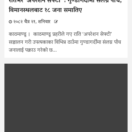
रातभर ‘अपरेशन सेफ्टी’ : गुण्डागर्दीमा संलग्न पाँच,
विमानस्थलबाट १८ जना समातिए
२०८२ चैत्र २१, शनिवार
काठमाण्डू । काठमाण्डू प्रहरीले गए राति ‘अपरेशन सेफ्टी’
सञ्चालन गरी उपत्यकाका विभिन्न ठाउँमा गुण्डागर्दीमा संलग्न पाँच
जनालाई पक्राउ गरेको छ...