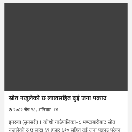
स्रोत नखुलेको छ लाखसहित दुई जना पक्राउ
२०८२ चैत्र २८, शनिवार
इनरुवा (सुनसरी) । कोशी गाउँपालिका–८ भण्टाबारीबाट स्रोत
नखुलेको रु छ लाख ६९ हजार ७१० सहित दुई जना पक्राउ परेका