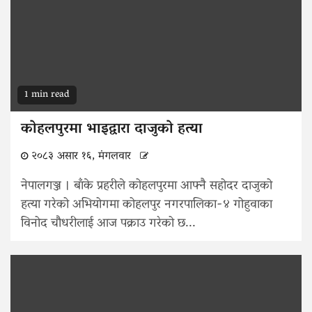
1 min read
कोहलपुरमा भाइद्वारा दाजुको हत्या
२०८३ असार १६, मंगलवार
नेपालगञ्ज । बाँके प्रहरीले कोहलपुरमा आफ्नै सहोदर दाजुको
हत्या गरेको अभियोगमा कोहलपुर नगरपालिका-४ गोहुवाका
विनोद चौधरीलाई आज पक्राउ गरेको छ...