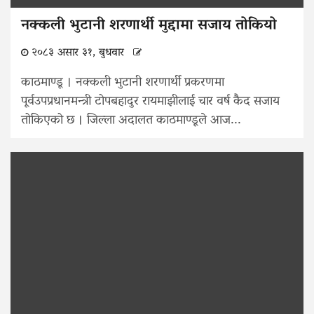
नक्कली भुटानी शरणार्थी मुद्दामा सजाय तोकियो
२०८३ असार ३१, बुधवार
काठमाण्डू । नक्कली भुटानी शरणार्थी प्रकरणमा
पूर्वउपप्रधानमन्त्री टोपबहादुर रायमाझीलाई चार वर्ष कैद सजाय
तोकिएको छ । जिल्ला अदालत काठमाण्डूले आज...