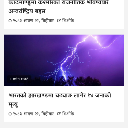
काठमाण्डूमा कश्मीरको राजनीतिक भविष्यबारे
अन्तर्राष्ट्रिय बहस
२०८३ श्रावण २१, बिहीवार
भिओके
1 min read
भारतको झारखण्डमा चट्याङ लागेर १४ जनाको
मृत्यु
२०८३ श्रावण २१, बिहीवार
भिओके