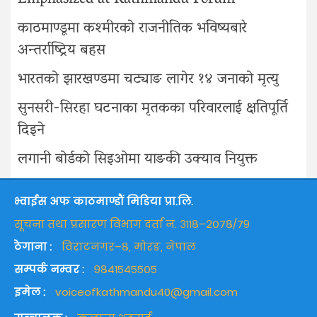
काठमाण्डूमा कश्मीरको राजनीतिक भविष्यबारे
अन्तर्राष्ट्रिय बहस
भारतको झारखण्डमा चट्याङ लागेर १४ जनाको मृत्यु
सुनसरी-सिरहा घटनाका मृतकका परिवारलाई क्षतिपूर्ति
दिइने
लगानी बोर्डको सिइओमा याङकी उक्याव नियुक्त
भ्वाईस अफ काठमाण्डौं मिडिया प्रा.लि.
सूचना तथा प्रसारण विभाग दर्ता नं. ३११८–२०७८/७९
ठेगाना :
विराटनगर–८, मोरङ, नेपाल
सम्पर्क नम्वर :
९८४१५४५५०५
इमेल :
voiceofkathmandu40@gmail.com