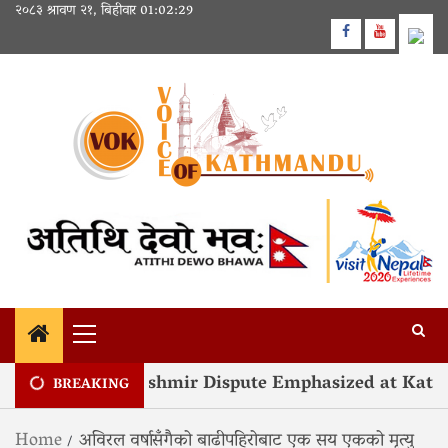
Skip
२०८३ श्रावण २१, बिहीवार
01:02:29
to
Facebook
Youtube
content
Primary
Menu
Resolution of Kashmir Dispute Emphasized at Kath
BREAKING
Home
अविरल वर्षासँगैको बाढीपहिरोबाट एक सय एकको मृत्यु