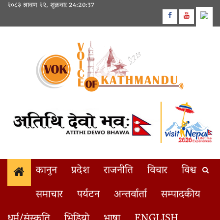
Skip
२०८३ श्रावण २२, शुक्रवार
24:20:37
to
Facebook
Youtube
content
कानुन
प्रदेश
राजनीति
विचार
विश्व
समाचार
पर्यटन
अन्तर्वार्ता
सम्पादकीय
Peaceful Resolution of Ka
1
BREAKING
धर्म/संस्कृति
भिडियो
भाषा
ENGLISH