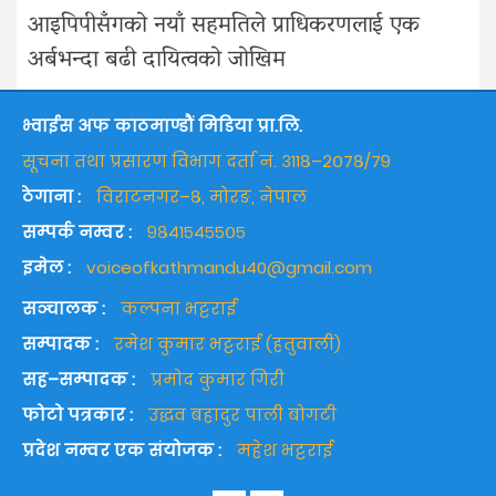
आइपिपीसँगको नयाँ सहमतिले प्राधिकरणलाई एक
अर्बभन्दा बढी दायित्वको जोखिम
भ्वाईस अफ काठमाण्डौं मिडिया प्रा.लि.
सूचना तथा प्रसारण विभाग दर्ता नं. ३११८–२०७८/७९
ठेगाना :
विराटनगर–८, मोरङ, नेपाल
सम्पर्क नम्वर :
९८४१५४५५०५
इमेल :
voiceofkathmandu40@gmail.com
सञ्चालक :
कल्पना भट्टराई
सम्पादक :
रमेश कुमार भट्टराई (हतुवाली)
सह–सम्पादक :
प्रमोद कुमार गिरी
फोटो पत्रकार :
उद्धव बहादुर पाली बोगटी
प्रदेश नम्वर एक संयोजक :
महेश भट्टराई