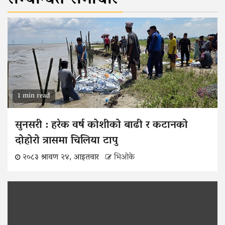
1 min read
सुनसरी : हरेक वर्ष कोशीको बाढी र कटानको
दोहोरो त्रासमा चिलिया टापु
२०८३ श्रावण २४, आइतवार
भिओके