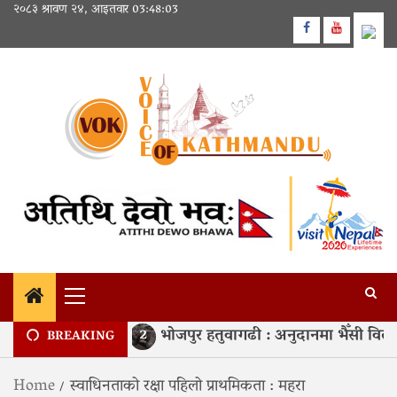
Skip
२०८३ श्रावण २४, आइतवार
03:48:03
to
Facebook
Youtube
content
Primary
Menu
 चिलिया टापु
भोजपुर हतुवागढी : अनुदानमा भैँसी वितरण
2
BREAKING
Home
स्वाधिनताको रक्षा पहिलो प्राथमिकता : महरा