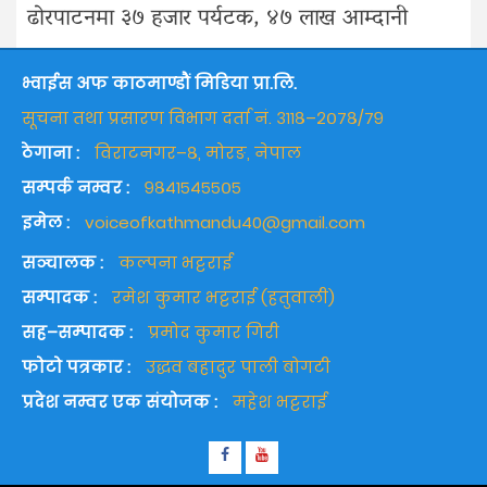
ढोरपाटनमा ३७ हजार पर्यटक, ४७ लाख आम्दानी
भ्वाईस अफ काठमाण्डौं मिडिया प्रा.लि.
सूचना तथा प्रसारण विभाग दर्ता नं. ३११८–२०७८/७९
ठेगाना :
विराटनगर–८, मोरङ, नेपाल
सम्पर्क नम्वर :
९८४१५४५५०५
इमेल :
voiceofkathmandu40@gmail.com
सञ्चालक :
कल्पना भट्टराई
सम्पादक :
रमेश कुमार भट्टराई (हतुवाली)
सह–सम्पादक :
प्रमोद कुमार गिरी
फोटो पत्रकार :
उद्धव बहादुर पाली बोगटी
प्रदेश नम्वर एक संयोजक :
महेश भट्टराई
Facebook
Youtube