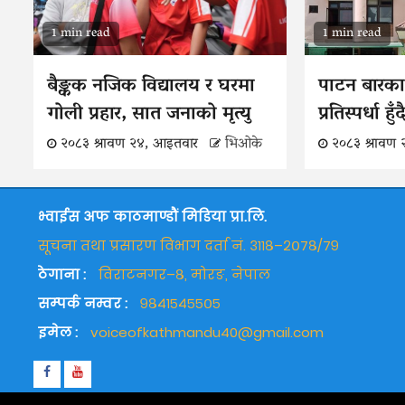
1 min read
1 min read
बैङ्कक नजिक विद्यालय र घरमा
पाटन बारका
गोली प्रहार, सात जनाको मृत्यु
प्रतिस्पर्धा हु
२०८३ श्रावण २४, आइतवार
भिओके
२०८३ श्रावण
भ्वाईस अफ काठमाण्डौं मिडिया प्रा.लि.
सूचना तथा प्रसारण विभाग दर्ता नं. ३११८–२०७८/७९
ठेगाना :
विराटनगर–८, मोरङ, नेपाल
सम्पर्क नम्वर :
९८४१५४५५०५
इमेल :
voiceofkathmandu40@gmail.com
Facebook
Youtube