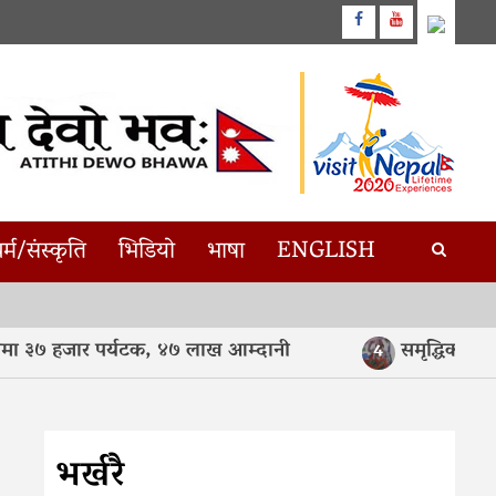
Facebook
Youtube
र्म/संस्कृति
भिडियो
भाषा
ENGLISH
 ३७ हजार पर्यटक, ४७ लाख आम्दानी
समृद्धिका लागि 
4
भर्खरै