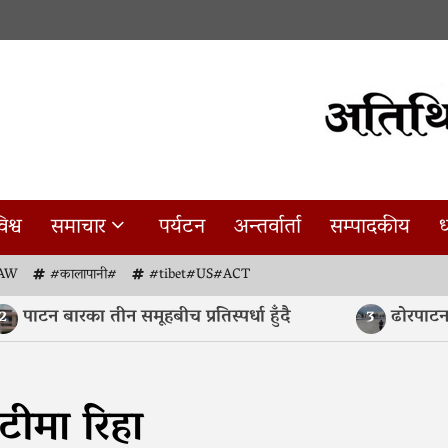
िश्व
समाचार
पर्यटन
अन्तर्वार्ता
सम्पादकीय
ध
AW
#कालापानी#
#tibet#US#ACT
पाटन बारका तीन समूहबीच प्रतिस्पर्धा हुँदै
ढोरपाटनमा
3
टीमा रिहा