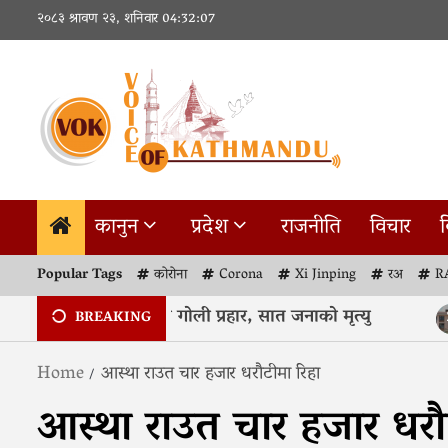
Skip
२०८३ श्रावण २३, शनिवार
04:32:08
to
content
कानुन
प्रदेश
राजनीति
विचार
व
Popular Tags
कोरोना
Corona
Xi Jinping
रअ
R
 नजिक विद्यालय र घरमा गोली प्रहार, सात जनाको मृत्यु
2
BREAKING
Home
आस्था राउत चार हजार धरौटीमा रिहा
आस्था राउत चार हजार धरौ