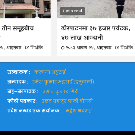
1 min read
 तीन समूहबीच
ढोरपाटनमा ३७ हजार पर्यटक,
ँदै
४७ लाख आम्दानी
 २४, आइतवार
भिओके
२०८३ श्रावण २४, आइतवार
भिओके
सञ्चालक :
कल्पना भट्टराई
सम्पादक :
रमेश कुमार भट्टराई (हतुवाली)
सह–सम्पादक :
प्रमोद कुमार गिरी
फोटो पत्रकार :
उद्धव बहादुर पाली बोगटी
प्रदेश नम्वर एक संयोजक :
महेश भट्टराई