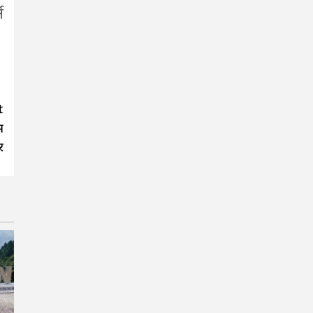
े
t
म
र