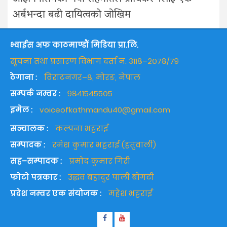
अर्बभन्दा बढी दायित्वको जोखिम
भ्वाईस अफ काठमाण्डौं मिडिया प्रा.लि.
सूचना तथा प्रसारण विभाग दर्ता नं. ३११८–२०७८/७९
ठेगाना :
विराटनगर–८, मोरङ, नेपाल
सम्पर्क नम्वर :
९८४१५४५५०५
इमेल :
voiceofkathmandu40@gmail.com
सञ्चालक :
कल्पना भट्टराई
सम्पादक :
रमेश कुमार भट्टराई (हतुवाली)
सह–सम्पादक :
प्रमोद कुमार गिरी
फोटो पत्रकार :
उद्धव बहादुर पाली बोगटी
प्रदेश नम्वर एक संयोजक :
महेश भट्टराई
Facebook
Youtube