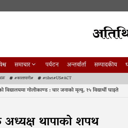
िश्व
समाचार
पर्यटन
अन्तर्वार्ता
सम्पादकीय
ध
AW
#कालापानी#
#tibet#US#ACT
ालयमा गोलीकाण्ड : चार जनाको मृत्यु, १५ विद्यार्थी घाइते
3
क्त अध्यक्ष थापाको शपथ