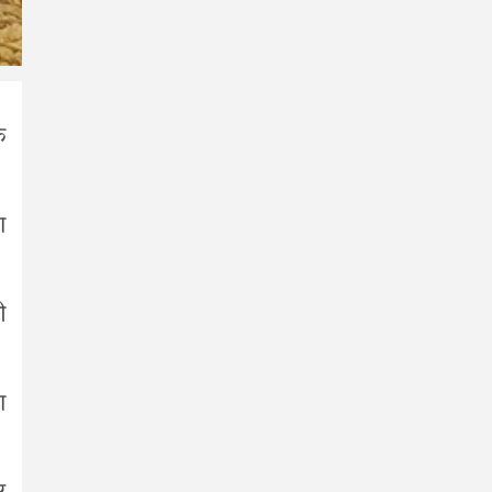
त
ा
ी
ा