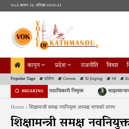
Skip
२०८३ श्रावण २३, शनिवार
10:05:24
to
content
कानुन
प्रदेश
राजनीति
विचार
व
Popular Tags
कोरोना
Corona
Xi Jinping
रअ
R
ञा प्रतिष्ठानहरूमा नयाँ पदाधिकारी नियुक्त
थाइल्यान्डको विद्य
2
BREAKING
Home
शिक्षामन्त्री समक्ष नवनियुक्त अध्यक्ष थापाको शपथ
शिक्षामन्त्री समक्ष नवनियु