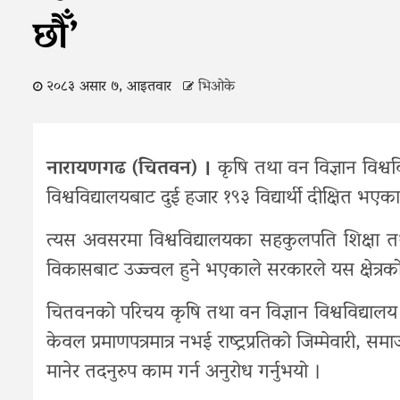
छौँ’
२०८३ असार ७, आइतवार
भिओके
नारायणगढ
(
चितवन
)
।
कृषि
तथा
वन
विज्ञान
विश्व
विश्वविद्यालयबाट
दुई
हजार
१९३
विद्यार्थी
दीक्षित
भएका
त्यस
अवसरमा
विश्वविद्यालयका
सहकुलपति
शिक्षा
त
विकासबाट
उज्ज्वल
हुने
भएकाले
सरकारले
यस
क्षेत्रक
चितवनको
परिचय
कृषि
तथा
वन
विज्ञान
विश्वविद्यालय
केवल
प्रमाणपत्रमात्र
नभई
राष्ट्रप्रतिको
जिम्मेवारी
,
समाज
मानेर
तदनुरुप
काम
गर्न
अनुरोध
गर्नुभयो
।