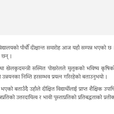
विद्यालयको
पाँचौँ
दीक्षान्त
समारोह
आज
यहाँ
सम्पन्न
भएको
छ
छन्
।
था
खेलकुदमन्त्री
सस्मित
पोखरेलले
मुलुकको
भविष्य
कृषिक
ो
उन्नयनका
निम्ति
हरसम्भव
प्रयत्न
गरिरहेको
बताउनुभयो
।
भएको
बताउँदै
उहाँले
दीक्षित
विद्यार्थीलाई
प्राप्त
शैक्षिक
उपाध
प्रतिको
उत्तरदायित्व
र
भावी
पुस्ताप्रतिको
प्रतिबद्धताको
प्रती