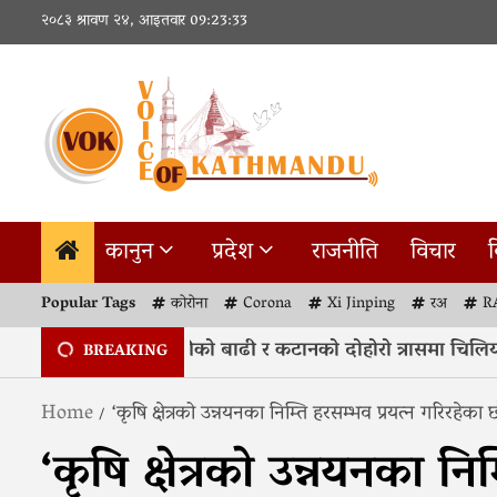
Skip
२०८३ श्रावण २४, आइतवार
09:23:33
to
content
कानुन
प्रदेश
राजनीति
विचार
व
Popular Tags
कोरोना
Corona
Xi Jinping
रअ
R
ुनसरी : हरेक वर्ष कोशीको बाढी र कटानको दोहोरो त्रासमा चिलिया ट
BREAKING
Home
‘कृषि क्षेत्रको उन्नयनका निम्ति हरसम्भव प्रयत्न गरिरहेका छौ
‘कृषि क्षेत्रको उन्नयनका नि