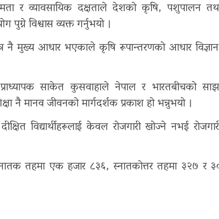
षमता
र
व्यावसायिक
दक्षताले
देशको
कृषि
,
पशुपालन
तथ
योग
पुग्ने
विश्वास
व्यक्त
गर्नुभयो
।
्र
नै
मुख्य
आधार
भएकाले
कृषि
रूपान्तरणको
आधार
विज्ञान
प्राध्यापक
साकेत
कुसवाहाले
नेपाल
र
भारतबीचको
साझ
क्षा
नै
मानव
जीवनको
मार्गदर्शक
प्रकाश
हो
भन्नुभयो
।
दीक्षित
विद्यार्थीहरूलाई
केवल
रोजगारी
खोज्ने
नभई
रोजगार
्नातक
तहमा
एक
हजार
८३६
,
स्नातकोत्तर
तहमा
३२७
र
३