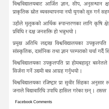
विश्वविद्यालयबाट
आर्जित
ज्ञान
,
सीप
,
अनुसन्धान
क्
प्राकृतिक
स्रोत
व्यवस्थापनमा
नयाँ
युगको
सुरु
गर्न
सह
उहाँले
मुलुकको
आर्थिक
रूपान्तरणका
लागि
कृषि
क्षेत
प्रविधि
र
दक्ष
जनशक्ति
हो
भन्नुभयो
।
प्रमुख
अतिथि
लद्दाख
विश्वविद्यालयका
उपकुलपति
सांस्कृतिक
,
दार्शनिक
तथा
ज्ञान
परम्पराको
चर्चा
गर्दै
शि
विश्वविद्यालयका
उपकुलपति
प्रा
होमबहादुर
बस्नेतले
सिर्जना
गर्ने
उद्यमी
बन्न
आग्रह
गर्नुभयो
।
विश्वविद्यालयका
रजिष्ट्रार
प्रा
सुवीर
सिंहका
अनुसार
स
जनाले
विद्यावारिधि
उपाधि
हासिल
गरेका
छन्
।
रासस
Facebook Comments