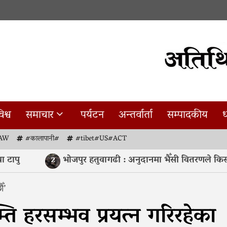
िश्व
समाचार
पर्यटन
अन्तर्वार्ता
सम्पादकीय
ध
AW
#कालापानी#
#tibet#US#ACT
ापु
भोजपुर हतुवागढी : अनुदानमा भैँसी वितरणले किसान 
2
ँ’
म्ति हरसम्भव प्रयत्न गरिरहेका