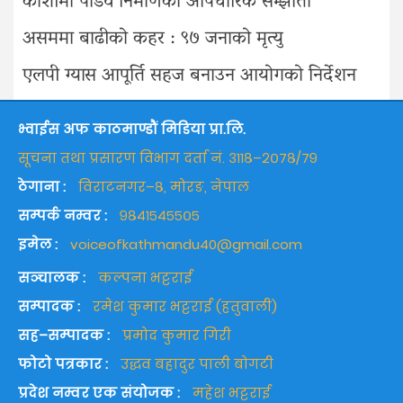
कोशीमा पोडवे निर्माणको औपचारिक सम्झौता
असममा बाढीको कहर : ९७ जनाको मृत्यु
एलपी ग्यास आपूर्ति सहज बनाउन आयोगको निर्देशन
भ्वाईस अफ काठमाण्डौं मिडिया प्रा.लि.
सूचना तथा प्रसारण विभाग दर्ता नं. ३११८–२०७८/७९
ठेगाना :
विराटनगर–८, मोरङ, नेपाल
सम्पर्क नम्वर :
९८४१५४५५०५
इमेल :
voiceofkathmandu40@gmail.com
सञ्चालक :
कल्पना भट्टराई
सम्पादक :
रमेश कुमार भट्टराई (हतुवाली)
सह–सम्पादक :
प्रमोद कुमार गिरी
फोटो पत्रकार :
उद्धव बहादुर पाली बोगटी
प्रदेश नम्वर एक संयोजक :
महेश भट्टराई