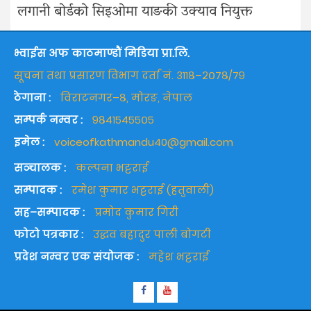
लगानी बोर्डको सिइओमा याङकी उक्याव नियुक्त
भ्वाईस अफ काठमाण्डौं मिडिया प्रा.लि.
सूचना तथा प्रसारण विभाग दर्ता नं. ३११८–२०७८/७९
ठेगाना :
विराटनगर–८, मोरङ, नेपाल
सम्पर्क नम्वर :
९८४१५४५५०५
इमेल :
voiceofkathmandu40@gmail.com
सञ्चालक :
कल्पना भट्टराई
सम्पादक :
रमेश कुमार भट्टराई (हतुवाली)
सह–सम्पादक :
प्रमोद कुमार गिरी
फोटो पत्रकार :
उद्धव बहादुर पाली बोगटी
प्रदेश नम्वर एक संयोजक :
महेश भट्टराई
Facebook
Youtube