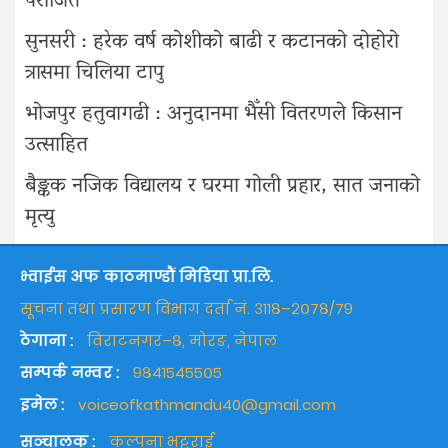
पराजित
सुनसरी : हरेक वर्ष कोशीको बाढी र कटानको दोहोरो
त्रासमा चिलिया टापु
भोजपुर हतुवागढी : अनुदानमा भैँसी वितरणले किसान
उत्साहित
बैङ्कक नजिक विद्यालय र घरमा गोली प्रहार, सात जनाको
मृत्यु
भ्वाईस अफ काठमाण्डौं मिडिया प्रा.लि.
सूचना तथा प्रसारण विभाग दर्ता नं. ३११८–२०७८/७९
ठेगाना :
विराटनगर–८, मोरङ, नेपाल
सम्पर्क नम्वर :
९८४१५४५५०५
इमेल :
voiceofkathmandu40@gmail.com
सञ्चालक :
कल्पना भट्टराई