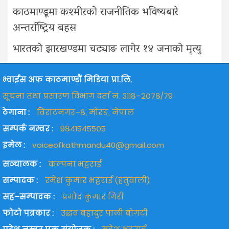
काठमाण्डूमा कश्मीरको राजनीतिक भविष्यबारे
अन्तर्राष्ट्रिय बहस
भारतको झारखण्डमा चट्याङ लागेर १४ जनाको मृत्यु
भ्वाईस अफ काठमाण्डौं मिडिया प्रा.लि.
सूचना तथा प्रसारण विभाग दर्ता नं. ३११८–२०७८/७९
ठेगाना :
विराटनगर–८, मोरङ, नेपाल
सम्पर्क नम्वर :
९८४१५४५५०५
इमेल :
voiceofkathmandu40@gmail.com
सञ्चालक :
कल्पना भट्टराई
सम्पादक :
रमेश कुमार भट्टराई (हतुवाली)
सह–सम्पादक :
प्रमोद कुमार गिरी
फोटो पत्रकार :
उद्धव बहादुर पाली बोगटी