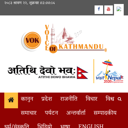
Skip
२०८३ श्रावण २२, शुक्रवार
02:00:14
to
Facebook
Youtube
content
कानुन
प्रदेश
राजनीति
विचार
विश्व
समाचार
पर्यटन
अन्तर्वार्ता
सम्पादकीय
प्रतिनिधिसभाको बैठक बस्दै
1
BREAKING
धर्म/संस्कृति
भिडियो
भाषा
ENGLISH