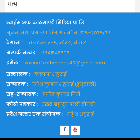
मृत्यु
भ्वाईस अफ काठमाण्डौं मिडिया प्रा.लि.
सूचना तथा प्रसारण विभाग दर्ता नं. ३११८–२०७८/७९
ठेगाना :
विराटनगर–८, मोरङ, नेपाल
सम्पर्क नम्वर :
९८४१५४५५०५
इमेल :
voiceofkathmandu40@gmail.com
सञ्चालक :
कल्पना भट्टराई
सम्पादक :
रमेश कुमार भट्टराई (हतुवाली)
सह–सम्पादक :
प्रमोद कुमार गिरी
फोटो पत्रकार :
उद्धव बहादुर पाली बोगटी
प्रदेश नम्वर एक संयोजक :
महेश भट्टराई
Facebook
Youtube