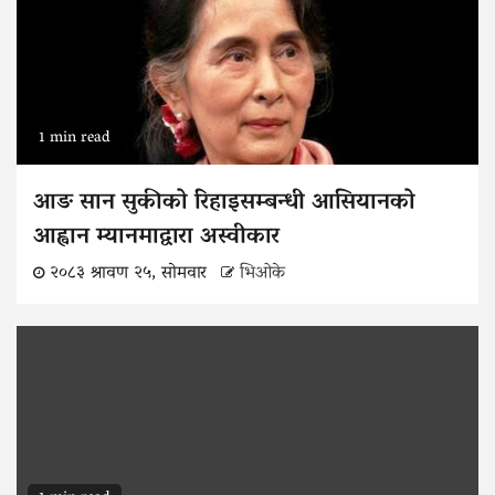
1 min read
आङ सान सुकीको रिहाइसम्बन्धी आसियानको
आह्वान म्यानमाद्वारा अस्वीकार
२०८३ श्रावण २५, सोमवार
भिओके