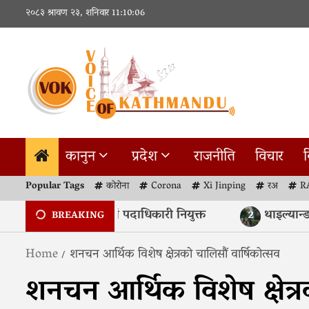
Skip
२०८३ श्रावण २३, शनिवार
11:10:07
to
content
कानुन
प्रदेश
राजनीति
विचार
व
Popular Tags
कोरोना
Corona
Xi Jinping
रअ
R
प्रज्ञा प्रतिष्ठानहरूमा नयाँ पदाधिकारी नियुक्त
थाइल्यान्डको
2
BREAKING
Home
शनचन आर्थिक विशेष क्षेत्रको चालिसौं वार्षिकोत्सव
शनचन आर्थिक विशेष क्षेत्र