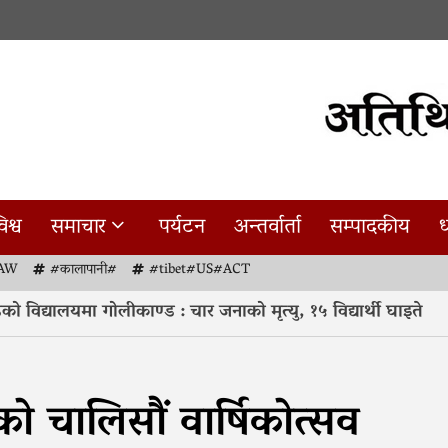
िश्व
समाचार
पर्यटन
अन्तर्वार्ता
सम्पादकीय
ध
AW
#कालापानी#
#tibet#US#ACT
 विद्यालयमा गोलीकाण्ड : चार जनाको मृत्यु, १५ विद्यार्थी घाइते
को चालिसौं वार्षिकोत्सव