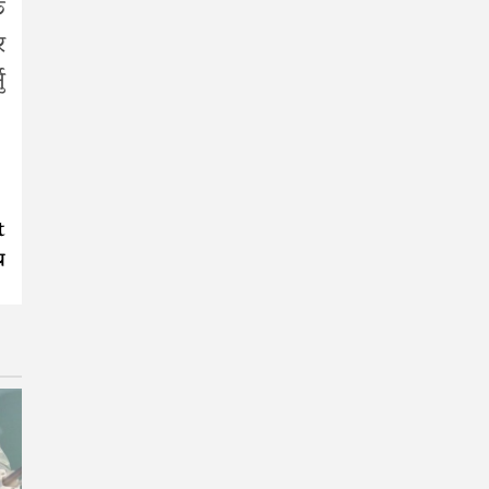
क
र
ु
t
य