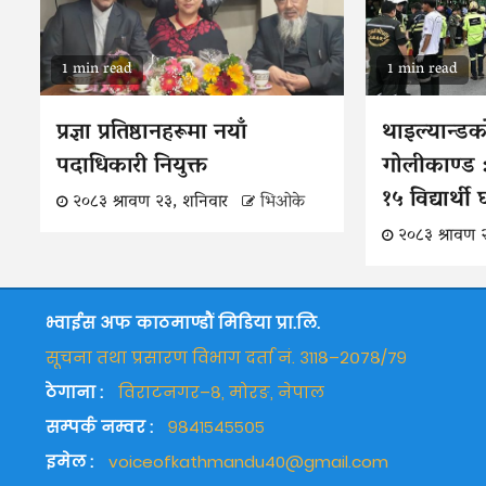
1 min read
1 min read
प्रज्ञा प्रतिष्ठानहरूमा नयाँ
थाइल्यान्डक
पदाधिकारी नियुक्त
गोलीकाण्ड :
१५ विद्यार्थी
२०८३ श्रावण २३, शनिवार
भिओके
२०८३ श्रावण 
भ्वाईस अफ काठमाण्डौं मिडिया प्रा.लि.
सूचना तथा प्रसारण विभाग दर्ता नं. ३११८–२०७८/७९
ठेगाना :
विराटनगर–८, मोरङ, नेपाल
सम्पर्क नम्वर :
९८४१५४५५०५
इमेल :
voiceofkathmandu40@gmail.com