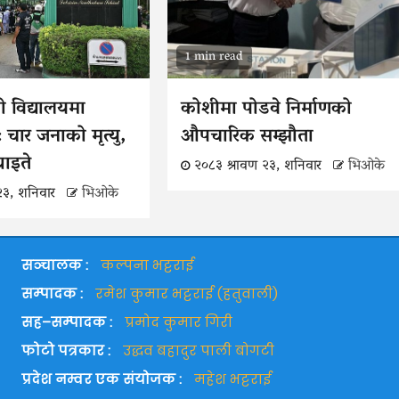
1 min read
ो विद्यालयमा
कोशीमा पोडवे निर्माणको
 चार जनाको मृत्यु,
औपचारिक सम्झौता
 घाइते
२०८३ श्रावण २३, शनिवार
भिओके
२३, शनिवार
भिओके
सञ्चालक :
कल्पना भट्टराई
सम्पादक :
रमेश कुमार भट्टराई (हतुवाली)
सह–सम्पादक :
प्रमोद कुमार गिरी
फोटो पत्रकार :
उद्धव बहादुर पाली बोगटी
प्रदेश नम्वर एक संयोजक :
महेश भट्टराई