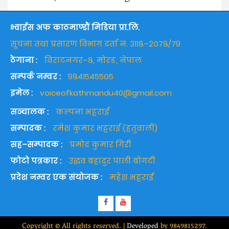
भ्वाईस अफ काठमाण्डौं मिडिया प्रा.लि.
सूचना तथा प्रसारण विभाग दर्ता नं. ३११८–२०७८/७९
ठेगाना :
विराटनगर–८, मोरङ, नेपाल
सम्पर्क नम्वर :
९८४१५४५५०५
इमेल :
voiceofkathmandu40@gmail.com
सञ्चालक :
कल्पना भट्टराई
सम्पादक :
रमेश कुमार भट्टराई (हतुवाली)
सह–सम्पादक :
प्रमोद कुमार गिरी
फोटो पत्रकार :
उद्धव बहादुर पाली बोगटी
प्रदेश नम्वर एक संयोजक :
महेश भट्टराई
Facebook
Youtube
Copyright © All rights reserved.
|
Developed
by 9849815297.