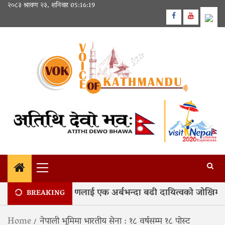
Skip
२०८३ श्रावण २३, शनिवार
05:16:20
to
Facebook
Youtube
content
Primary
Menu
िले प्राधिकरणलाई एक अर्बभन्दा बढी दायित्वको जोखिम
BREAKING
Home
नेपाली भूमिमा भारतीय सेना : १८ वर्षसम्म १८ पोस्ट