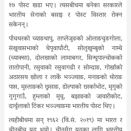
१७ पोस्ट खडा भए । त्यसबीचमा बनेका सरकारले
भारतीय सेनाको बसाइ र पोस्ट विस्तार रोक्न
सकेनन् ।
पाँचथरको च्याङथापु, ताप्लेजुङको ओलाङचुङगोला,
संखुवासभाको चेपुवाघाँटी, सोलुखुम्बुको नाम्चे
(च्याक्सा), दोलखाको लामाबगर, सिन्धुपाल्चोकको
तातोपानी, रसुवाको रसुवागढी र सोम्दाङ, गोर्खाको
अठारसय खोला र लार्के भञ्ज्याङ, मनाङको थोराङ
पास, मुस्ताङको छुसाङ, डोल्पाको छार्काभोट, मुगुको
गुगुगाउँ, हुम्लाको मुचु, बझाङको जावारीकोट,
दार्चुलाको टिंकर भञ्ज्याङमा भारतीय पोस्ट थिए ।
त्यहीबीचमा सन् १९६२ (वि.सं. २०१९) मा भारत र
चीनबीच युद्ध भयो । चीनसँग युद्धका लागि भारतीय