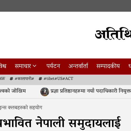
िश्व
समाचार
पर्यटन
अन्तर्वार्ता
सम्पादकीय
ध
AW
#कालापानी#
#tibet#US#ACT
वको जोखिम
प्रज्ञा प्रतिष्ठानहरूमा नयाँ पदाधिकारी नियुक्त
2
लाइन्स क्लबहरुको सहयोग
 प्रभावित नेपाली समुदायलाई