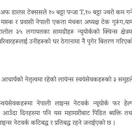
फ डालस टेक्ससले १० बट्टा पन्जा T,१० बट्टा ज्वरो कम गर्न
ास्क र प्रवासी नेपाली एकता मंचका अध्यक्ष टेक गुरूंग,या
नालोल ३५ लगायतका सामग्रीहरू न्युयोर्कको क्विन्स क्षेत्रम
रिवारहरूलाई उनीहरूको घर ठेगानामा नै पुगेर बितरण गरिएक
 आचार्यको नेतृत्वमा रहेको लायंन्स स्वयंसेवकहरूको ३ समुहल
ंसेवकहरूमा नेपाली लाइन्स नेटवर्क न्यूयोर्क फर हेल्
ै आउँदा दिनहरुमा पनि यस महामारीबाट पिडित ब्यक्ति तथ
्स नेटवर्क कटिबद्ध र प्रतिबद्ध रहने जनाईएको छ ।