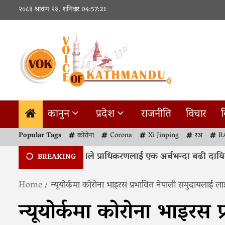
Skip
२०८३ श्रावण २३, शनिवार
04:57:22
to
content
कानुन
प्रदेश
राजनीति
विचार
व
Popular Tags
कोरोना
Corona
Xi Jinping
रअ
R
िपीसँगको नयाँ सहमतिले प्राधिकरणलाई एक अर्बभन्दा बढी दायित्
BREAKING
Home
न्यूयोर्कमा कोरोना भाइरस प्रभावित नेपाली समुदायलाई 
न्यूयोर्कमा कोरोना भाइरस