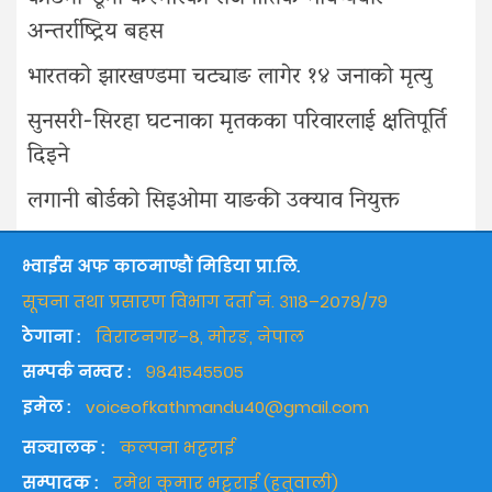
अन्तर्राष्ट्रिय बहस
भारतको झारखण्डमा चट्याङ लागेर १४ जनाको मृत्यु
सुनसरी-सिरहा घटनाका मृतकका परिवारलाई क्षतिपूर्ति
दिइने
लगानी बोर्डको सिइओमा याङकी उक्याव नियुक्त
भ्वाईस अफ काठमाण्डौं मिडिया प्रा.लि.
सूचना तथा प्रसारण विभाग दर्ता नं. ३११८–२०७८/७९
ठेगाना :
विराटनगर–८, मोरङ, नेपाल
सम्पर्क नम्वर :
९८४१५४५५०५
इमेल :
voiceofkathmandu40@gmail.com
सञ्चालक :
कल्पना भट्टराई
सम्पादक :
रमेश कुमार भट्टराई (हतुवाली)