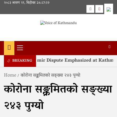
Skip
२०८३ श्रावण २१, बिहीवार
24:17:59
to
Facebook
Youtube
content
Primary
Menu
solution of Kashmir Dispute Emphasized at Kathma
BREAKING
Home
कोरोना सङ्क्रमितको सङ्ख्या २४३ पुग्यो
कोरोना सङ्क्रमितको सङ्ख्या
२४३ पुग्यो