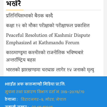
भर्खरै
प्रतिनिधिसभाको बैठक बस्दै
कक्षा १२ को मौका परीक्षाको परीक्षाफल प्रकाशित
Peaceful Resolution of Kashmir Dispute
Emphasized at Kathmandu Forum
काठमाण्डूमा कश्मीरको राजनीतिक भविष्यबारे
अन्तर्राष्ट्रिय बहस
भारतको झारखण्डमा चट्याङ लागेर १४ जनाको मृत्यु
भ्वाईस अफ काठमाण्डौं मिडिया प्रा.लि.
सूचना तथा प्रसारण विभाग दर्ता नं. ३११८–२०७८/७९
ठेगाना :
विराटनगर–८, मोरङ, नेपाल