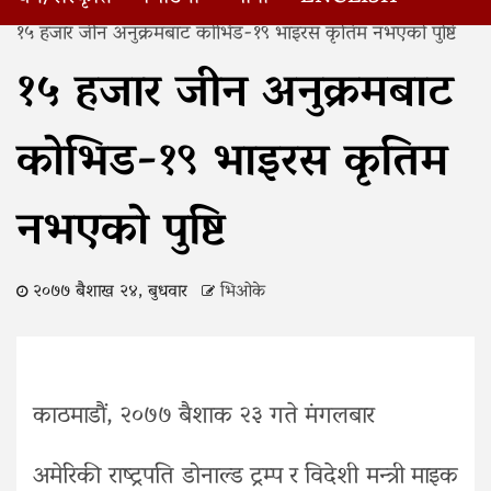
Home
१५ हजार जीन अनुक्रमबाट कोभिड-१९ भाइरस कृतिम नभएको पुष्टि
१५ हजार जीन अनुक्रमबाट
कोभिड-१९ भाइरस कृतिम
नभएको पुष्टि
२०७७ बैशाख २४, बुधवार
भिओके
काठमाडौं, २०७७ बैशाक २३ गते मंगलबार
अमेरिकी राष्ट्रपति डोनाल्ड ट्रम्प र विदेशी मन्त्री माइक