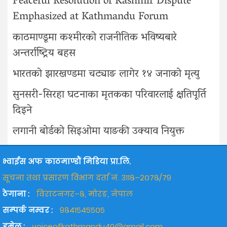
Peaceful Resolution of Kashmir Dispute
Emphasized at Kathmandu Forum
काठमाण्डूमा कश्मीरको राजनीतिक भविष्यबारे
अन्तर्राष्ट्रिय बहस
भारतको झारखण्डमा चट्याङ लागेर १४ जनाको मृत्यु
सुनसरी-सिरहा घटनाका मृतकका परिवारलाई क्षतिपूर्ति
दिइने
लगानी बोर्डको सिइओमा याङकी उक्याव नियुक्त
भ्वाईस अफ काठमाण्डौं मिडिया प्रा.लि.
सूचना तथा प्रसारण विभाग दर्ता नं. ३११८–२०७८/७९
ठेगाना :
विराटनगर–८, मोरङ, नेपाल
सम्पर्क नम्वर :
९८४१५४५५०५
इमेल :
voiceofkathmandu40@gmail.com