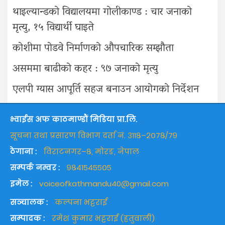
थाइल्यान्डको विद्यालयमा गोलीकाण्ड : चार जनाको
मृत्यु, १५ विद्यार्थी घाइते
कोशीमा पोडवे निर्माणको औपचारिक सम्झौता
असममा बाढीको कहर : ९७ जनाको मृत्यु
एलपी ग्यास आपूर्ति सहज बनाउन आयोगको निर्देशन
भ्वाईस अफ काठमाण्डौं मिडिया प्रा.लि.
सूचना तथा प्रसारण विभाग दर्ता नं. ३११८–२०७८/७९
ठेगाना :
विराटनगर–८, मोरङ, नेपाल
सम्पर्क नम्वर :
९८४१५४५५०५
इमेल :
voiceofkathmandu40@gmail.com
सञ्चालक :
कल्पना भट्टराई
सम्पादक :
रमेश कुमार भट्टराई (हतुवाली)