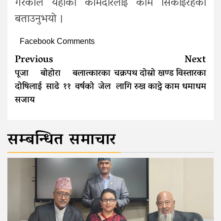
गरेकाले यहाँका कामदारलाई काम सिकाइरहेको
बताउनुभयो ।
Facebook Comments
Continue
Previous
Next
Reading
पूजा बोहोरा बलात्कारका
चक्रपथ दोस्रो खण्ड विस्तारका
दोषिलाई साढे ११ वर्षको जेल
लागि रुख काट्ने काम धमाधम
सजाय
सम्बन्धित समाचार