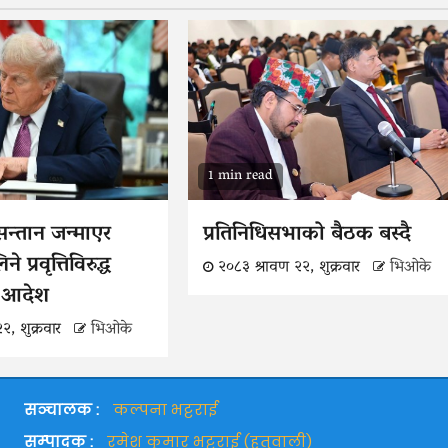
1 min read
न्तान जन्माएर
प्रतिनिधिसभाको बैठक बस्दै
 प्रवृत्तिविरुद्ध
२०८३ श्रावण २२, शुक्रवार
भिओके
ाँ आदेश
२, शुक्रवार
भिओके
सञ्चालक :
कल्पना भट्टराई
सम्पादक :
रमेश कुमार भट्टराई (हतुवाली)