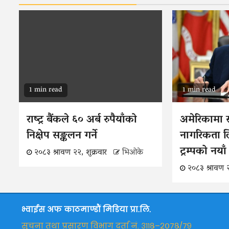
1 min read
1 min read
राष्ट्र बैंकले ६० अर्ब रुपैयाँको
अमेरिकामा स
निक्षेप सङ्कलन गर्ने
नागरिकता लिने
ट्रम्पको नय
२०८३ श्रावण २२, शुक्रवार
भिओके
२०८३ श्रावण २
भ्वाईस अफ काठमाण्डौं मिडिया प्रा.लि.
सूचना तथा प्रसारण विभाग दर्ता नं. ३११८–२०७८/७९