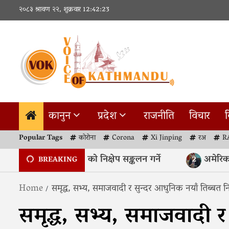
Skip
२०८३ श्रावण २२, शुक्रवार
12:42:23
to
content
कानुन
प्रदेश
राजनीति
विचार
व
Popular Tags
कोरोना
Corona
Xi Jinping
रअ
R
ष्ट्र बैंकले ६० अर्ब रुपैयाँको निक्षेप सङ्कलन गर्ने
अमेरिकामा 
2
BREAKING
Home
समृद्ध, सभ्य, समाजवादी र सुन्दर आधुनिक नयाँ तिब्बत निर्म
समृद्ध, सभ्य, समाजवादी र