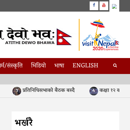
Facebook
Youtube
र्म/संस्कृति
भिडियो
भाषा
ENGLISH
प्रतिनिधिसभाको बैठक बस्दै
कक्षा १२ को मौका 
3
4
भर्खरै