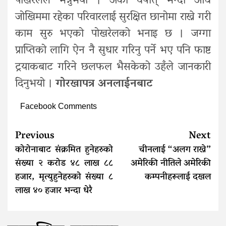
पोखरेलले भन्नुभयो । अर्को वर्षात् भन्दा अघि
जोखिममा रहेका परिवारलाई सुरक्षित छानोमा राख्ने गरी
काम सुरु भएको पोखरेलको भनाइ छ । जग्गा
प्राप्तिको लागि ऐन नै सुधार गरिनु पर्ने भए पनि फाष्ट
ट्रयाकबाट गरिने छलफल भैसकेको उहँले जानकारी
दिनुभयो ।
गोरखापत्र अनलाईनबाट
Facebook Comments
Continue
Previous
Next
Reading
कोरोनाबाट संक्रमित हुनेहरुको
चीनलाई “अलग राख्ने”
संख्या २ करोड ४८ लाख ८८
अमेरिकी नीतिले अमेरिकी
हजार, मृत्युहुनेहरुको संख्या ८
कम्पनीहरूलाई दखल
लाख ४० हजार भन्दा धेरै