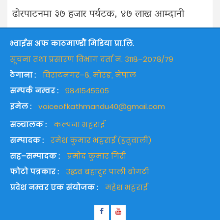
ढोरपाटनमा ३७ हजार पर्यटक, ४७ लाख आम्दानी
भ्वाईस अफ काठमाण्डौं मिडिया प्रा.लि.
सूचना तथा प्रसारण विभाग दर्ता नं. ३११८–२०७८/७९
ठेगाना :
विराटनगर–८, मोरङ, नेपाल
सम्पर्क नम्वर :
९८४१५४५५०५
इमेल :
voiceofkathmandu40@gmail.com
सञ्चालक :
कल्पना भट्टराई
सम्पादक :
रमेश कुमार भट्टराई (हतुवाली)
सह–सम्पादक :
प्रमोद कुमार गिरी
फोटो पत्रकार :
उद्धव बहादुर पाली बोगटी
प्रदेश नम्वर एक संयोजक :
महेश भट्टराई
Facebook
Youtube