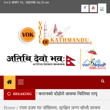
Skip
२०८३ श्रावण २४, आइतवार
06:31:47
to
Facebook
Youtube
content
Primary
Menu
वर्ष कोशीको बाढी र कटानको दोहोरो त्रासमा चिलिया टापु
2
BREAKING
Home
एघार हजार घर जोखिममा, सुरक्षित जग्गा खोज्दै सरकार