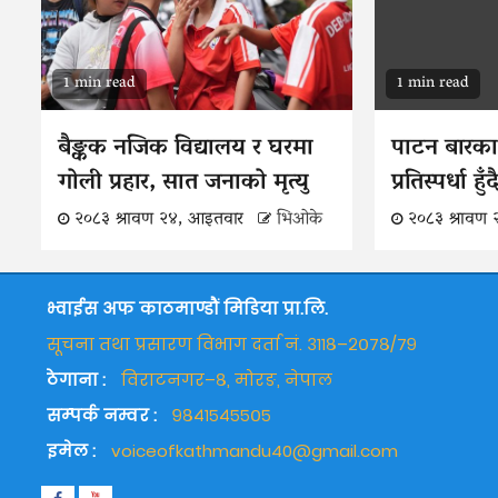
1 min read
1 min read
बैङ्कक नजिक विद्यालय र घरमा
पाटन बारका
गोली प्रहार, सात जनाको मृत्यु
प्रतिस्पर्धा हु
२०८३ श्रावण २४, आइतवार
भिओके
२०८३ श्रावण
भ्वाईस अफ काठमाण्डौं मिडिया प्रा.लि.
सूचना तथा प्रसारण विभाग दर्ता नं. ३११८–२०७८/७९
ठेगाना :
विराटनगर–८, मोरङ, नेपाल
सम्पर्क नम्वर :
९८४१५४५५०५
इमेल :
voiceofkathmandu40@gmail.com