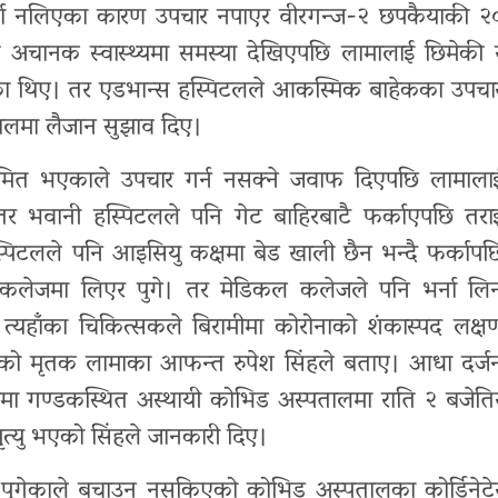
 भर्ना नलिएका कारण उपचार नपाएर वीरगन्ज-२ छपकैयाकी २
ाति अचानक स्वास्थ्यमा समस्या देखिएपछि लामालाई छिमेकी 
याएका थिए। तर एडभान्स हस्पिटलले आकस्मिक बाहेकका उपचा
तालमा लैजान सुझाव दिए।
्रमित भएकाले उपचार गर्न नसक्ने जवाफ दिएपछि लामाला
 भवानी हस्पिटलले पनि गेट बाहिरबाटै फर्काएपछि तरा
िटलले पनि आइसियु कक्षमा बेड खाली छैन भन्दै फर्कापछ
ल कलेजमा लिएर पुगे। तर मेडिकल कलेजले पनि भर्ना लि
 त्यहाँका चिकित्सकले बिरामीमा कोरोनाको शंकास्पद लक्ष
एको मृतक लामाका आफन्त रुपेश सिंहले बताए। आधा दर्ज
्यमा गण्डकस्थित अस्थायी कोभिड अस्पतालमा राति २ बजेति
 मृत्यु भएको सिंहले जानकारी दिए।
 पुगेकाले बचाउन नसकिएको कोभिड अस्पतालका कोर्डिनेटे