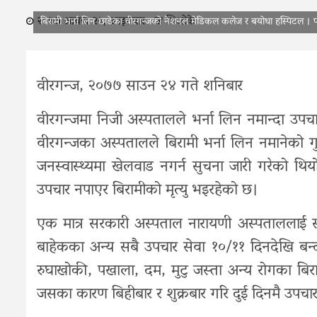
२०७७ श्रावण २५, आइतवार
भिओके
बिरामी भर्ना लिन छाडेका वीरगन्जको नेशनल मेडिकल कलेज र बयोधा हस्पिटल । 
वीरगन्ज, २०७७ साउन २४ गते शनिबार
वीरगन्जमा निजी अस्पतालले भर्ना लिन नमान्दा उपच
वीरगन्जका अस्पतालले बिरामी भर्ना लिन नमानेको ग
जनस्वास्थ्यमा खेलवाड नगर्न सुचना जारी गरेको थि
उपचार नपाएर बिरामीको मृत्यु भइरहेको छ।
एक मात्र सरकारी अस्पताल नारायणी अस्पताललाई 
बाहेकका अन्य सबै उपचार सेवा १०/११ दिनदेखि बन्द
रुघाखोकी, पखाला, दम, मुटु जस्ता अन्य रोगका बिर
जसका कारण बिहीबार र शुक्रबार गरि दुई दिनमै उपचा