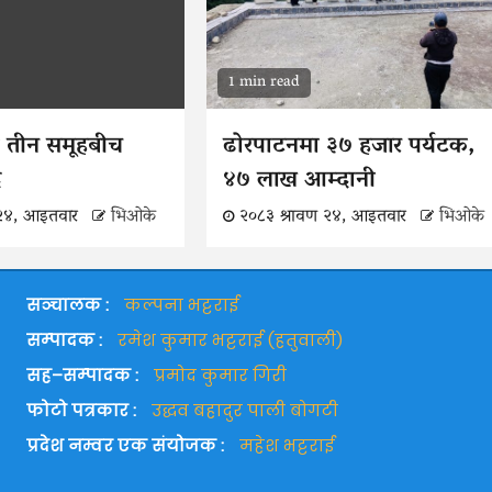
1 min read
 तीन समूहबीच
ढोरपाटनमा ३७ हजार पर्यटक,
ँदै
४७ लाख आम्दानी
 २४, आइतवार
भिओके
२०८३ श्रावण २४, आइतवार
भिओके
सञ्चालक :
कल्पना भट्टराई
सम्पादक :
रमेश कुमार भट्टराई (हतुवाली)
सह–सम्पादक :
प्रमोद कुमार गिरी
फोटो पत्रकार :
उद्धव बहादुर पाली बोगटी
प्रदेश नम्वर एक संयोजक :
महेश भट्टराई