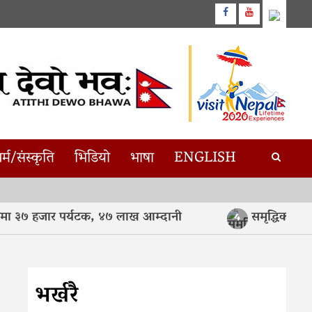
Facebook
Youtube
र्म/संस्कृति
भिडियो
भाषा
ENGLISH
३७ हजार पर्यटक, ४७ लाख आम्दानी
समृद्धिका लागि अन
4
भर्खरै