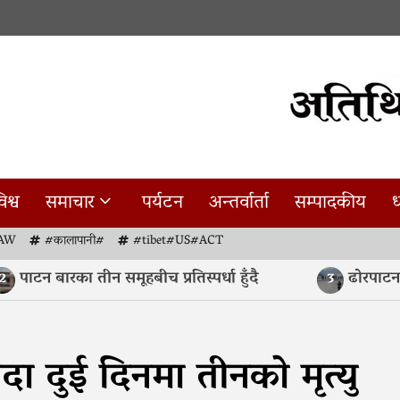
िश्व
समाचार
पर्यटन
अन्तर्वार्ता
सम्पादकीय
ध
AW
#कालापानी#
#tibet#US#ACT
ाटन बारका तीन समूहबीच प्रतिस्पर्धा हुँदै
ढोरपाटनमा 
3
दा दुई दिनमा तीनको मृत्यु