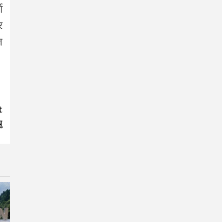
ा
र
ल
t
ु