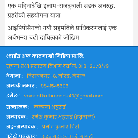
एक महिनादेखि इलाम-राजदुवाली सडक अवरुद्ध,
प्रहरीको सहयोगमा यात्रा
आइपिपीसँगको नयाँ सहमतिले प्राधिकरणलाई एक
अर्बभन्दा बढी दायित्वको जोखिम
भ्वाईस अफ काठमाण्डौं मिडिया प्रा.लि.
सूचना तथा प्रसारण विभाग दर्ता नं. ३११८–२०७८/७९
ठेगाना :
विराटनगर–८, मोरङ, नेपाल
सम्पर्क नम्वर :
९८४१५४५५०५
इमेल :
voiceofkathmandu40@gmail.com
सञ्चालक :
कल्पना भट्टराई
सम्पादक :
रमेश कुमार भट्टराई (हतुवाली)
सह–सम्पादक :
प्रमोद कुमार गिरी
फोटो पत्रकार :
उद्धव बहादुर पाली बोगटी