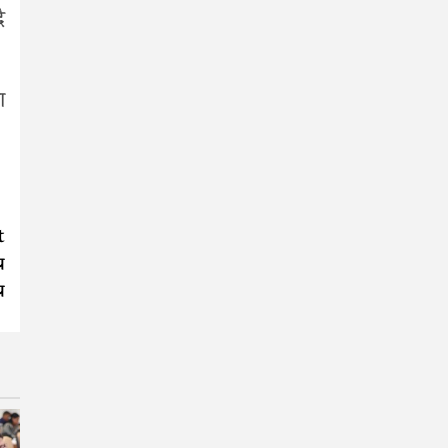
ै
ा
t
य
य