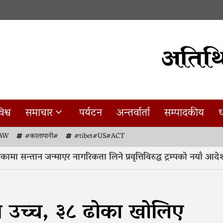
िश्व
समाचार
पर्यटन
अन्तर्वार्ता
सम्पादकीय
ध
AW
#कालापानी#
#tibet#US#ACT
ा सन्तान जन्माएर नागरिकता लिने प्रवृत्तिविरुद्ध ट्रम्पको नयाँ आदेश
व उच्च, ३८ ढोका खोलिए