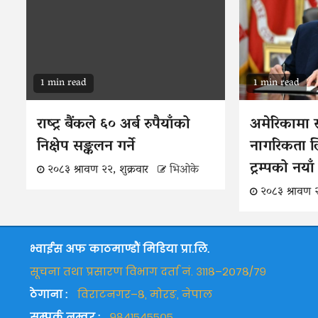
1 min read
1 min read
राष्ट्र बैंकले ६० अर्ब रुपैयाँको
अमेरिकामा स
निक्षेप सङ्कलन गर्ने
नागरिकता लिने
ट्रम्पको नय
२०८३ श्रावण २२, शुक्रवार
भिओके
२०८३ श्रावण २
भ्वाईस अफ काठमाण्डौं मिडिया प्रा.लि.
सूचना तथा प्रसारण विभाग दर्ता नं. ३११८–२०७८/७९
ठेगाना :
विराटनगर–८, मोरङ, नेपाल
सम्पर्क नम्वर :
९८४१५४५५०५