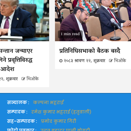
1 min read
न्तान जन्माएर
प्रतिनिधिसभाको बैठक बस्दै
 प्रवृत्तिविरुद्ध
२०८३ श्रावण २२, शुक्रवार
भिओके
ाँ आदेश
२, शुक्रवार
भिओके
सञ्चालक :
कल्पना भट्टराई
सम्पादक :
रमेश कुमार भट्टराई (हतुवाली)
सह–सम्पादक :
प्रमोद कुमार गिरी
फोटो पत्रकार :
उद्धव बहादुर पाली बोगटी