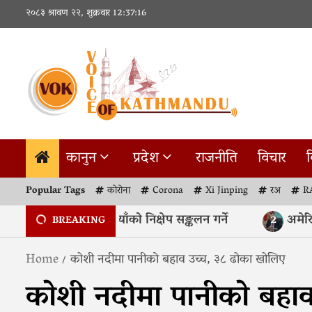
Skip
२०८३ श्रावण २२, शुक्रवार
12:37:16
to
content
कानुन
प्रदेश
राजनीति
विचार
व
Popular Tags
कोरोना
Corona
Xi Jinping
रअ
R
राष्ट्र बैंकले ६० अर्ब रुपैयाँको निक्षेप सङ्कलन गर्ने
अमेरिकाम
2
BREAKING
Home
कोशी नदीमा पानीकाे बहाव उच्च, ३८ ढोका खोलिए
कोशी नदीमा पानीकाे बहा