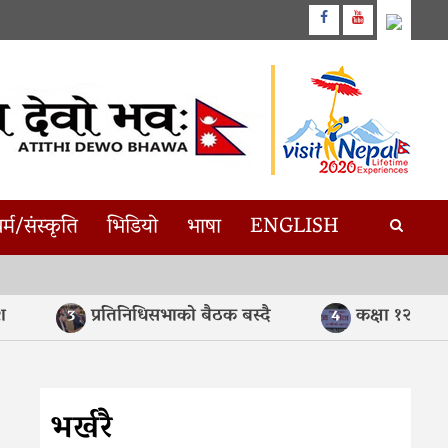
Facebook
Youtube
र्म/संस्कृति
भिडियो
भाषा
ENGLISH
प्रतिनिधिसभाको बैठक बस्दै
कक्षा १२ को मौक
3
4
भर्खरै