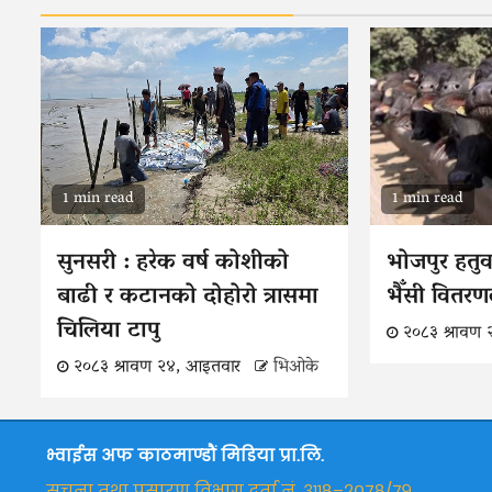
1 min read
1 min read
सुनसरी : हरेक वर्ष कोशीको
भोजपुर हतु
बाढी र कटानको दोहोरो त्रासमा
भैँसी वितरण
चिलिया टापु
२०८३ श्रावण
२०८३ श्रावण २४, आइतवार
भिओके
भ्वाईस अफ काठमाण्डौं मिडिया प्रा.लि.
सूचना तथा प्रसारण विभाग दर्ता नं. ३११८–२०७८/७९