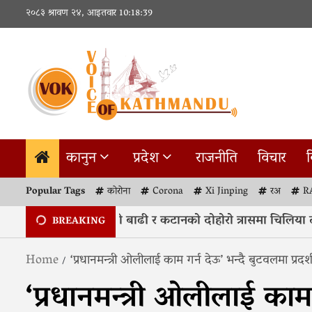
Skip
२०८३ श्रावण २४, आइतवार
10:18:39
to
content
कानुन
प्रदेश
राजनीति
विचार
व
Popular Tags
कोरोना
Corona
Xi Jinping
रअ
R
सरी : हरेक वर्ष कोशीको बाढी र कटानको दोहोरो त्रासमा चिलिया टापु
BREAKING
Home
‘प्रधानमन्त्री ओलीलाई काम गर्न देऊ’ भन्दै बुटवलमा प्रदर्
‘प्रधानमन्त्री ओलीलाई काम