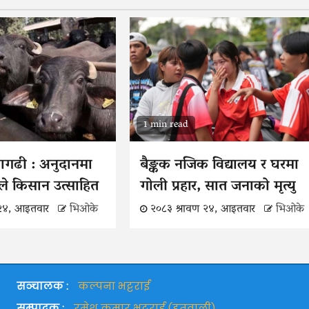
1 min read
वागढी : अनुदानमा
बैङ्कक नजिक विद्यालय र घरमा
ले किसान उत्साहित
गोली प्रहार, सात जनाको मृत्यु
 २४, आइतवार
भिओके
२०८३ श्रावण २४, आइतवार
भिओके
सञ्चालक :
कल्पना भट्टराई
सम्पादक :
रमेश कुमार भट्टराई (हतुवाली)