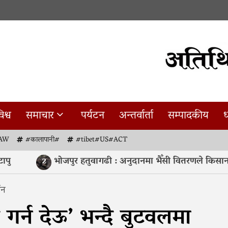
िश्व
समाचार
पर्यटन
अन्तर्वार्ता
सम्पादकीय
ध
AW
#कालापानी#
#tibet#US#ACT
भोजपुर हतुवागढी : अनुदानमा भैँसी वितरणले किसान उत
2
शन
 गर्न देऊ’ भन्दै बुटवलमा