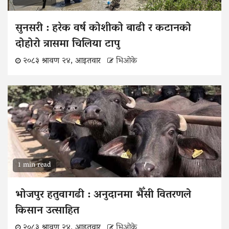
सुनसरी : हरेक वर्ष कोशीको बाढी र कटानको
दोहोरो त्रासमा चिलिया टापु
२०८३ श्रावण २४, आइतवार
भिओके
1 min read
भोजपुर हतुवागढी : अनुदानमा भैँसी वितरणले
किसान उत्साहित
२०८३ श्रावण २४, आइतवार
भिओके