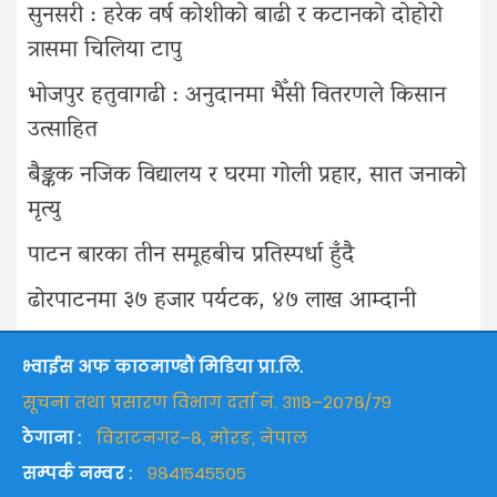
सुनसरी : हरेक वर्ष कोशीको बाढी र कटानको दोहोरो
त्रासमा चिलिया टापु
भोजपुर हतुवागढी : अनुदानमा भैँसी वितरणले किसान
उत्साहित
बैङ्कक नजिक विद्यालय र घरमा गोली प्रहार, सात जनाको
मृत्यु
पाटन बारका तीन समूहबीच प्रतिस्पर्धा हुँदै
ढोरपाटनमा ३७ हजार पर्यटक, ४७ लाख आम्दानी
भ्वाईस अफ काठमाण्डौं मिडिया प्रा.लि.
सूचना तथा प्रसारण विभाग दर्ता नं. ३११८–२०७८/७९
ठेगाना :
विराटनगर–८, मोरङ, नेपाल
सम्पर्क नम्वर :
९८४१५४५५०५