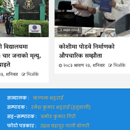
1 min read
ो विद्यालयमा
कोशीमा पोडवे निर्माणको
 चार जनाको मृत्यु,
औपचारिक सम्झौता
 घाइते
२०८३ श्रावण २३, शनिवार
भिओके
२३, शनिवार
भिओके
सञ्चालक :
कल्पना भट्टराई
सम्पादक :
रमेश कुमार भट्टराई (हतुवाली)
सह–सम्पादक :
प्रमोद कुमार गिरी
फोटो पत्रकार :
उद्धव बहादुर पाली बोगटी