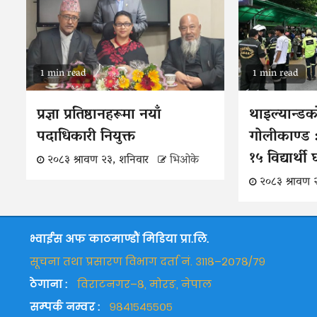
1 min read
1 min read
प्रज्ञा प्रतिष्ठानहरूमा नयाँ
थाइल्यान्डक
पदाधिकारी नियुक्त
गोलीकाण्ड :
१५ विद्यार्थी
२०८३ श्रावण २३, शनिवार
भिओके
२०८३ श्रावण 
भ्वाईस अफ काठमाण्डौं मिडिया प्रा.लि.
सूचना तथा प्रसारण विभाग दर्ता नं. ३११८–२०७८/७९
ठेगाना :
विराटनगर–८, मोरङ, नेपाल
सम्पर्क नम्वर :
९८४१५४५५०५