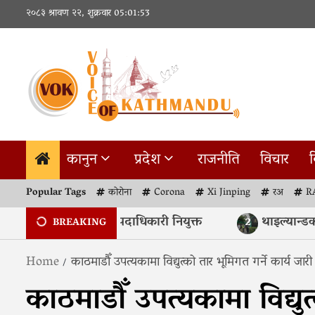
Skip
२०८३ श्रावण २२, शुक्रवार
05:01:54
to
content
कानुन
प्रदेश
राजनीति
विचार
व
Popular Tags
कोरोना
Corona
Xi Jinping
रअ
R
्रज्ञा प्रतिष्ठानहरूमा नयाँ पदाधिकारी नियुक्त
थाइल्यान्डको व
2
BREAKING
Home
काठमाडौँ उपत्यकामा विद्युत्को तार भूमिगत गर्ने कार्य जारी
काठमाडौँ उपत्यकामा विद्युत