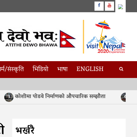
Facebook
Youtube
र्म/संस्कृति
भिडियो
भाषा
ENGLISH
कोशीमा पोडवे निर्माणको औपचारिक सम्झौता
असममा
3
4
ी
भर्खरै