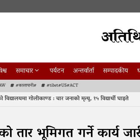
िश्व
समाचार
पर्यटन
अन्तर्वार्ता
सम्पादकीय
ध
AW
#कालापानी#
#tibet#US#ACT
िद्यालयमा गोलीकाण्ड : चार जनाको मृत्यु, १५ विद्यार्थी घाइते
्को तार भूमिगत गर्ने कार्य जार