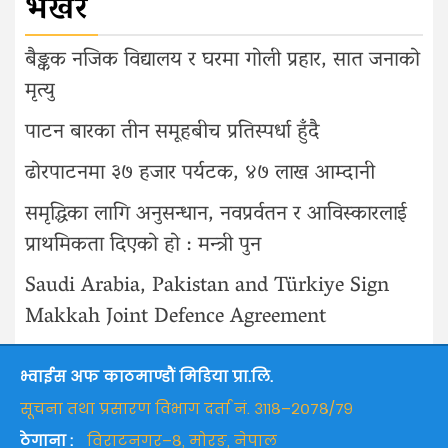
भर्खरै
बैङ्कक नजिक विद्यालय र घरमा गोली प्रहार, सात जनाको
मृत्यु
पाटन बारका तीन समूहबीच प्रतिस्पर्धा हुँदै
ढोरपाटनमा ३७ हजार पर्यटक, ४७ लाख आम्दानी
समृद्धिका लागि अनुसन्धान, नवप्रर्वतन र आविस्कारलाई
प्राथमिकता दिएको हो : मन्त्री पुन
Saudi Arabia, Pakistan and Türkiye Sign
Makkah Joint Defence Agreement
भ्वाईस अफ काठमाण्डौं मिडिया प्रा.लि.
सूचना तथा प्रसारण विभाग दर्ता नं. ३११८–२०७८/७९
ठेगाना :
विराटनगर–८, मोरङ, नेपाल