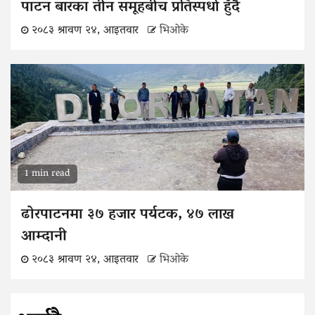
पाटन बारका तीन समूहबीच प्रतिस्पर्धा हुँदै
२०८३ श्रावण २४, आइतवार
भिओके
1 min read
ढोरपाटनमा ३७ हजार पर्यटक, ४७ लाख
आम्दानी
२०८३ श्रावण २४, आइतवार
भिओके