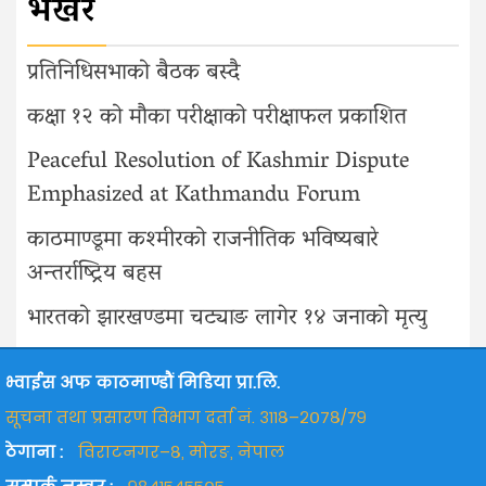
भर्खरै
प्रतिनिधिसभाको बैठक बस्दै
कक्षा १२ को मौका परीक्षाको परीक्षाफल प्रकाशित
Peaceful Resolution of Kashmir Dispute
Emphasized at Kathmandu Forum
काठमाण्डूमा कश्मीरको राजनीतिक भविष्यबारे
अन्तर्राष्ट्रिय बहस
भारतको झारखण्डमा चट्याङ लागेर १४ जनाको मृत्यु
भ्वाईस अफ काठमाण्डौं मिडिया प्रा.लि.
सूचना तथा प्रसारण विभाग दर्ता नं. ३११८–२०७८/७९
ठेगाना :
विराटनगर–८, मोरङ, नेपाल