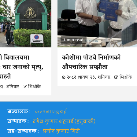
1 min read
ो विद्यालयमा
कोशीमा पोडवे निर्माणको
 चार जनाको मृत्यु,
औपचारिक सम्झौता
 घाइते
२०८३ श्रावण २३, शनिवार
भिओके
२३, शनिवार
भिओके
सञ्चालक :
कल्पना भट्टराई
सम्पादक :
रमेश कुमार भट्टराई (हतुवाली)
सह–सम्पादक :
प्रमोद कुमार गिरी