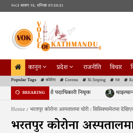
Skip
२०८३ श्रावण २३, शनिवार
07:20:22
to
content
कानुन
प्रदेश
राजनीति
विचार
व
Popular Tags
कोरोना
Corona
Xi Jinping
रअ
R
प्रज्ञा प्रतिष्ठानहरूमा नयाँ पदाधिकारी नियुक्त
थाइल्यान्डको 
2
BREAKING
Home
भरतपुर कोरोना अस्पतालमा चोरी : सिसिक्यामेरामा देख
भरतपुर कोरोना अस्पतालमा 