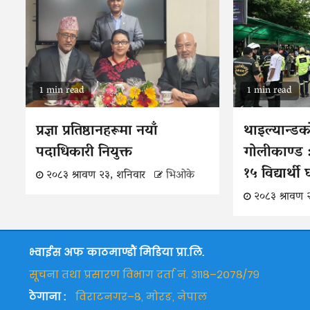
1 min read
1 min read
प्रज्ञा प्रतिष्ठानहरूमा नयाँ
थाइल्यान्डक
पदाधिकारी नियुक्त
गोलीकाण्ड :
१५ विद्यार्थी
२०८३ श्रावण २३, शनिवार
भिओके
२०८३ श्रावण 
भ्वाईस अफ काठमाण्डौं मिडिया प्रा.लि.
सूचना तथा प्रसारण विभाग दर्ता नं. ३११८–२०७८/७९
ठेगाना :
विराटनगर–८, मोरङ, नेपाल