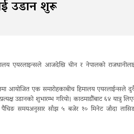
ई उडान शुरू
हिमालय एयरलाइन्सले आजदेखि चीन र नेपालको राजधानीला
ानस्थलमा आयोजित एक समारोहकाबीच हिमालय एयरलाईन्सले दुव
्रत्यक्ष उडानको शुभारम्भ गरियो। काठमाडौंबाट ६४ यात्रु लिए
पैचिङ समयअनुसार साँझ ५ बजेर १० मिनेट जाँदा तासि