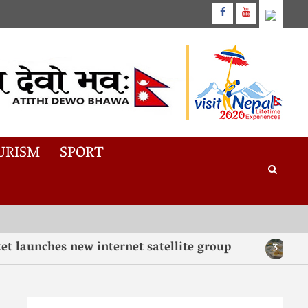
URISM
SPORT
unches new internet satellite group
“Taste
3