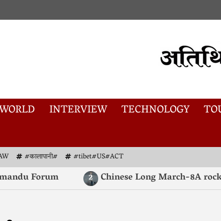
WORLD
INTERVIEW
TECHNOLOGY
TO
AW
#कालापानी#
#tibet#US#ACT
andu Forum
Chinese Long March-8A rocket la
2