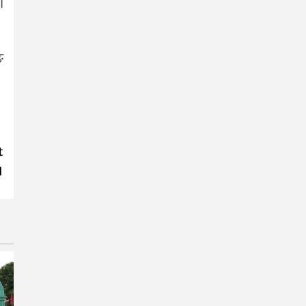
ण
ङ
t
।