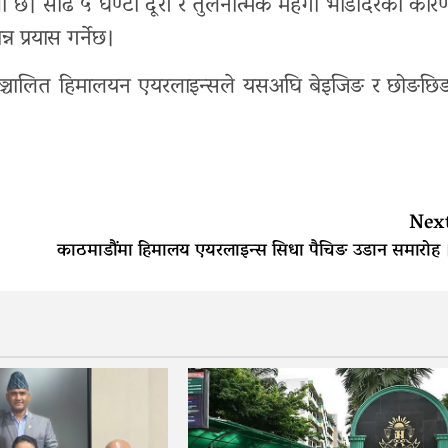
क्षा छ। साढे ५ घण्टा दूरी र तुलनात्मक महँगो भाडादरका कार
 प्रयास गर्नेछ।
ि सञ्चालित हिमालयन एयरलाइन्सले यसअघि बेइजिङ र छोङछि
Nex
काठमाडौंमा हिमालय एयरलाइन्स सिधा पैचिङ उडान समारोह 