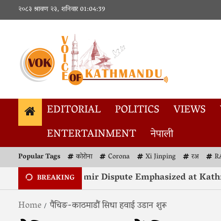
२०८३ श्रावण २३, शनिवार
01:04:39
EDITORIAL
POLITICS
VIEWS
ENTERTAINMENT
नेपाली
Popular Tags
कोरोना
Corona
Xi Jinping
रअ
R
esolution of Kashmir Dispute Emphasized at Kathm
BREAKING
Home
पैचिङ-काठमाडौं सिधा हवाई उडान शुरू