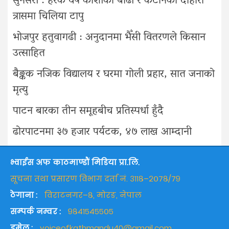
सुनसरी : हरेक वर्ष कोशीको बाढी र कटानको दोहोरो
त्रासमा चिलिया टापु
भोजपुर हतुवागढी : अनुदानमा भैँसी वितरणले किसान
उत्साहित
बैङ्कक नजिक विद्यालय र घरमा गोली प्रहार, सात जनाको
मृत्यु
पाटन बारका तीन समूहबीच प्रतिस्पर्धा हुँदै
ढोरपाटनमा ३७ हजार पर्यटक, ४७ लाख आम्दानी
भ्वाईस अफ काठमाण्डौं मिडिया प्रा.लि.
सूचना तथा प्रसारण विभाग दर्ता नं. ३११८–२०७८/७९
ठेगाना :
विराटनगर–८, मोरङ, नेपाल
सम्पर्क नम्वर :
९८४१५४५५०५
इमेल :
voiceofkathmandu40@gmail.com