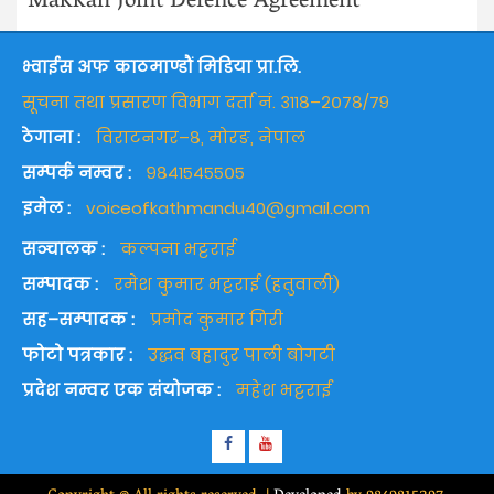
Makkah Joint Defence Agreement
भ्वाईस अफ काठमाण्डौं मिडिया प्रा.लि.
सूचना तथा प्रसारण विभाग दर्ता नं. ३११८–२०७८/७९
ठेगाना :
विराटनगर–८, मोरङ, नेपाल
सम्पर्क नम्वर :
९८४१५४५५०५
इमेल :
voiceofkathmandu40@gmail.com
सञ्चालक :
कल्पना भट्टराई
सम्पादक :
रमेश कुमार भट्टराई (हतुवाली)
सह–सम्पादक :
प्रमोद कुमार गिरी
फोटो पत्रकार :
उद्धव बहादुर पाली बोगटी
प्रदेश नम्वर एक संयोजक :
महेश भट्टराई
Facebook
Youtube