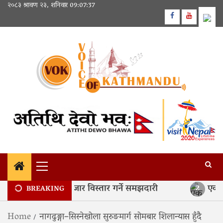
Skip
२०८३ श्रावण २३, शनिवार
09:07:38
to
Facebook
Youtube
content
Primary
Menu
पाली उत्पादनको बजार विस्तार गर्ने समझदारी
एक महि
2
BREAKING
Home
नागढुङ्गा–सिस्नेखोला सुरुङमार्ग सोमबार शिलान्यास हुँदै