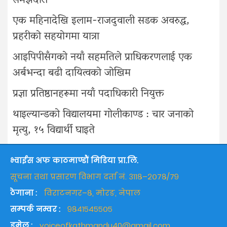
समझदारी
एक महिनादेखि इलाम-राजदुवाली सडक अवरुद्ध,
प्रहरीको सहयोगमा यात्रा
आइपिपीसँगको नयाँ सहमतिले प्राधिकरणलाई एक
अर्बभन्दा बढी दायित्वको जोखिम
प्रज्ञा प्रतिष्ठानहरूमा नयाँ पदाधिकारी नियुक्त
थाइल्यान्डको विद्यालयमा गोलीकाण्ड : चार जनाको
मृत्यु, १५ विद्यार्थी घाइते
भ्वाईस अफ काठमाण्डौं मिडिया प्रा.लि.
सूचना तथा प्रसारण विभाग दर्ता नं. ३११८–२०७८/७९
ठेगाना :
विराटनगर–८, मोरङ, नेपाल
सम्पर्क नम्वर :
९८४१५४५५०५
इमेल :
voiceofkathmandu40@gmail.com