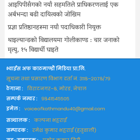
आइपिपीसँगको नयाँ सहमतिले प्राधिकरणलाई एक
अर्बभन्दा बढी दायित्वको जोखिम
प्रज्ञा प्रतिष्ठानहरूमा नयाँ पदाधिकारी नियुक्त
थाइल्यान्डको विद्यालयमा गोलीकाण्ड : चार जनाको
मृत्यु, १५ विद्यार्थी घाइते
भ्वाईस अफ काठमाण्डौं मिडिया प्रा.लि.
सूचना तथा प्रसारण विभाग दर्ता नं. ३११८–२०७८/७९
ठेगाना :
विराटनगर–८, मोरङ, नेपाल
सम्पर्क नम्वर :
९८४१५४५५०५
इमेल :
voiceofkathmandu40@gmail.com
सञ्चालक :
कल्पना भट्टराई
सम्पादक :
रमेश कुमार भट्टराई (हतुवाली)