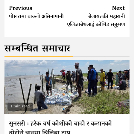
Continue
Previous
Next
Reading
पोखरामा बाक्लो असिनापानी
बेलायतकी महारानी
एलिजाबेथलाई कोभिड सङ्क्रमण
सम्बन्धित समाचार
1 min read
सुनसरी : हरेक वर्ष कोशीको बाढी र कटानको
दोहोरो त्रासमा चिलिया टापु