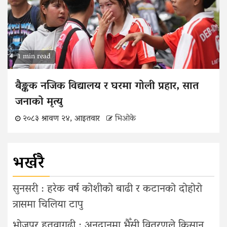
1 min read
बैङ्कक नजिक विद्यालय र घरमा गोली प्रहार, सात
जनाको मृत्यु
२०८३ श्रावण २४, आइतवार
भिओके
भर्खरै
सुनसरी : हरेक वर्ष कोशीको बाढी र कटानको दोहोरो
त्रासमा चिलिया टापु
भोजपुर हतुवागढी : अनुदानमा भैँसी वितरणले किसान