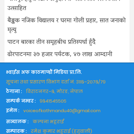
उत्साहित
बैङ्कक नजिक विद्यालय र घरमा गोली प्रहार, सात जनाको
मृत्यु
पाटन बारका तीन समूहबीच प्रतिस्पर्धा हुँदै
ढोरपाटनमा ३७ हजार पर्यटक, ४७ लाख आम्दानी
भ्वाईस अफ काठमाण्डौं मिडिया प्रा.लि.
सूचना तथा प्रसारण विभाग दर्ता नं. ३११८–२०७८/७९
ठेगाना :
विराटनगर–८, मोरङ, नेपाल
सम्पर्क नम्वर :
९८४१५४५५०५
इमेल :
voiceofkathmandu40@gmail.com
सञ्चालक :
कल्पना भट्टराई
सम्पादक :
रमेश कुमार भट्टराई (हतुवाली)